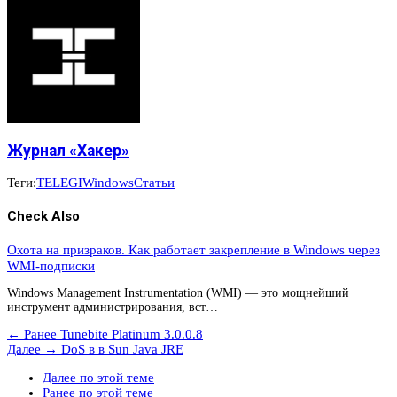
Журнал «Хакер»
Теги:
TELEGI
Windows
Статьи
Check Also
Охота на призраков. Как работает закрепление в Windows через
WMI-подписки
Windows Management Instrumentation (WMI) — это мощнейший
инструмент администрирования, вст…
← Ранее
Tunebite Platinum 3.0.0.8
Далее →
DoS в в Sun Java JRE
Далее по этой теме
Ранее по этой теме