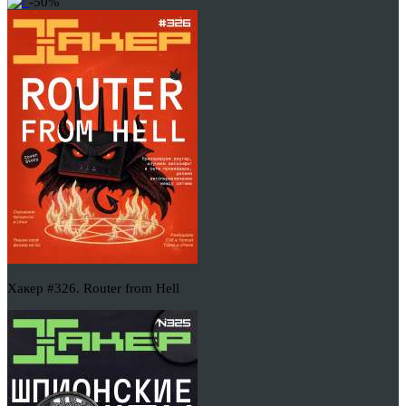
-50%
Хакер #326. Router from Hell