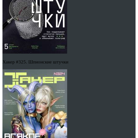
Хакер #325. Шпионские штучки