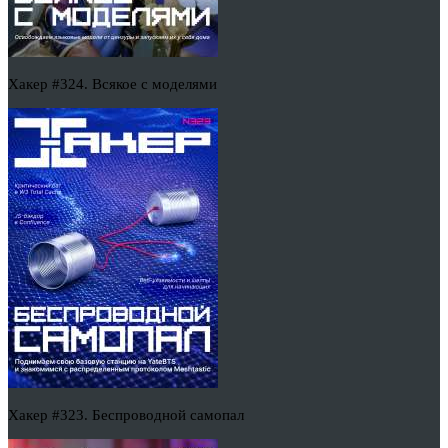
Хакер #324. Всякое с моделями
Хакер #323. Беспроводной самопал