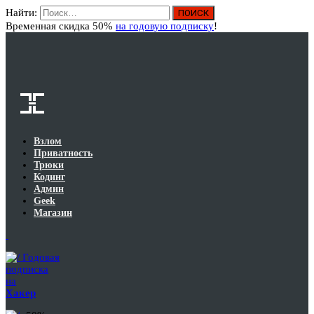
Найти:
Вход
Временная скидка 50%
на годовую подписку
!
Взлом
Приватность
Трюки
Кодинг
Админ
Geek
Магазин
Годовая
подписка
на
Хакер