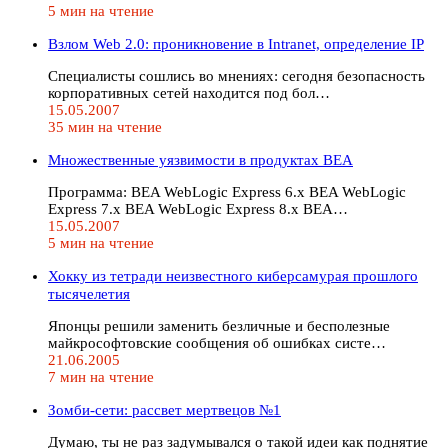
5 мин на чтение
Взлом Web 2.0: проникновение в Intranet, определение IP
Специалисты сошлись во мнениях: сегодня безопасность
корпоративных сетей находится под бол…
15.05.2007
35 мин на чтение
Множественные уязвимости в продуктах BEA
Программа: BEA WebLogic Express 6.x BEA WebLogic
Express 7.x BEA WebLogic Express 8.x BEA…
15.05.2007
5 мин на чтение
Хокку из тетpади неизвестного кибеpсамуpая пpошлого
тысячелетия
Японцы решили заменить безличные и бесполезные
майкрософтовские сообщения об ошибках систе…
21.06.2005
7 мин на чтение
Зомби-сети: рассвет мертвецов №1
Думаю, ты не раз задумывался о такой идеи как поднятие