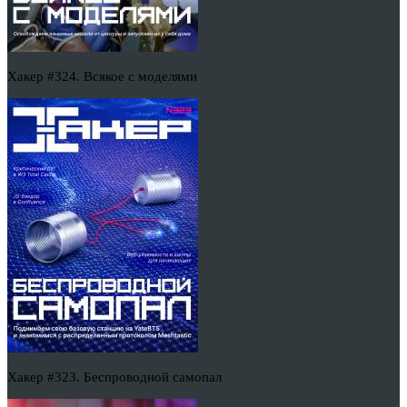
Хакер #324. Всякое с моделями
Хакер #323. Беспроводной самопал