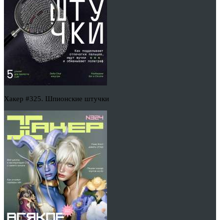
Хакер #325. Шпионские штучки