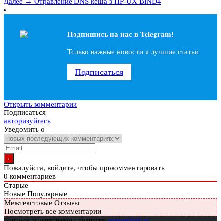
Далее →
Отравление DNS кеша в HP-UX BIND4
Подпишись на наc в Telegram!
Только важные новости и лучшие статьи
Подписаться
Открыть комментарии
Подписаться
авторизуйтесь
Уведомить о
Пожалуйста, войдите, чтобы прокомментировать
0
комментариев
Старые
Новые
Популярные
Межтекстовые Отзывы
Посмотреть все комментарии
Вопросы по материалам и подписке:
support@glc.ru