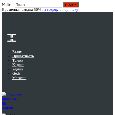
Найти:
Вход
Временная скидка 50%
на годовую подписку
!
Взлом
Приватность
Трюки
Кодинг
Админ
Geek
Магазин
Годовая
подписка
на
Хакер