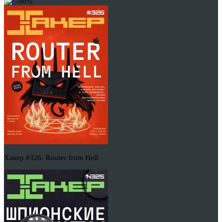
-50%
Хакер #326. Router from Hell