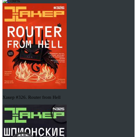
-50%
Хакер #326. Router from Hell