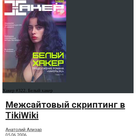
Хакер #322. Белый хакер
Межсайтовый скриптинг в
TikiWiki
Анатолий Ализар
05.06.2006