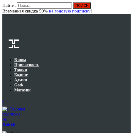
Найти:
Вход
Временная скидка 50%
на годовую подписку
!
Взлом
Приватность
Трюки
Кодинг
Админ
Geek
Магазин
Годовая
подписка
на
Хакер