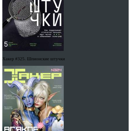
Хакер #325. Шпионские штучки