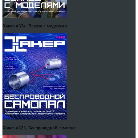
Хакер #324. Всякое с моделями
Хакер #323. Беспроводной самопал