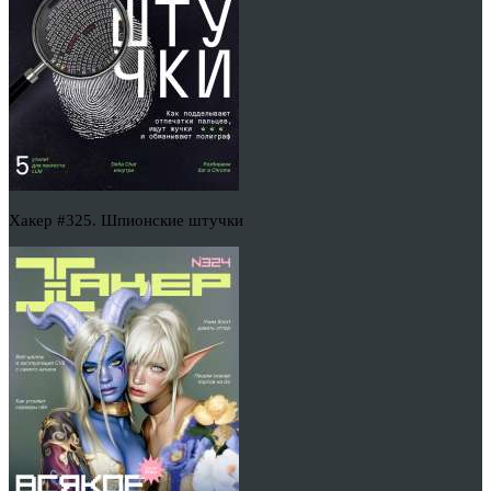
Хакер #325. Шпионские штучки