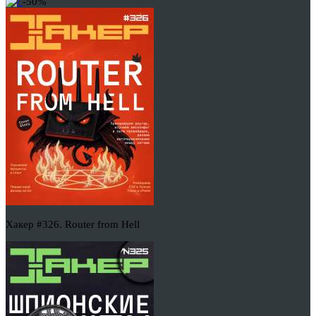
-50%
Хакер #326. Router from Hell