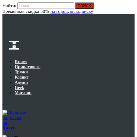
Найти:
Вход
Временная скидка 50%
на годовую подписку
!
Взлом
Приватность
Трюки
Кодинг
Админ
Geek
Магазин
Годовая
подписка
на
Хакер