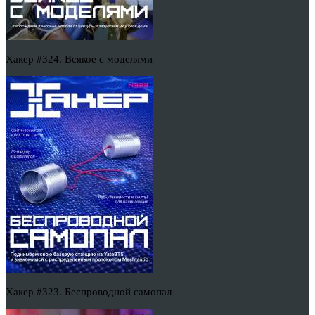
Хакер #324. Всякое с моделями
Хакер #323. Беспроводной самопал