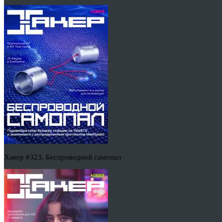
Хакер #323. Беспроводной самопал