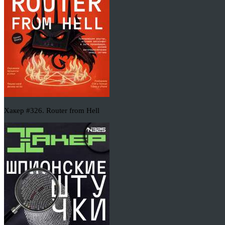
Хакер #326. Router from Hell