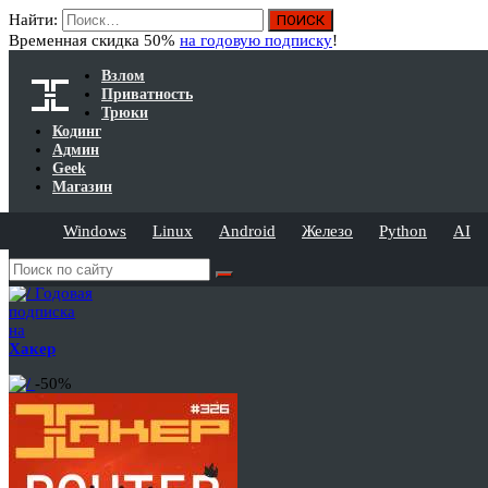
Найти:
Временная скидка 50%
на годовую подписку
!
Взлом
Приватность
Трюки
Кодинг
Админ
Geek
Магазин
Windows
Linux
Android
Железо
Python
AI
Годовая
подписка
на
Хакер
-50%