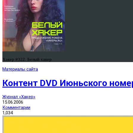
Хакер #322. Белый хакер
Материалы сайта
Контент DVD Июньского номе
Журнал «Хакер»
15.06.2006
Комментарии
1,034