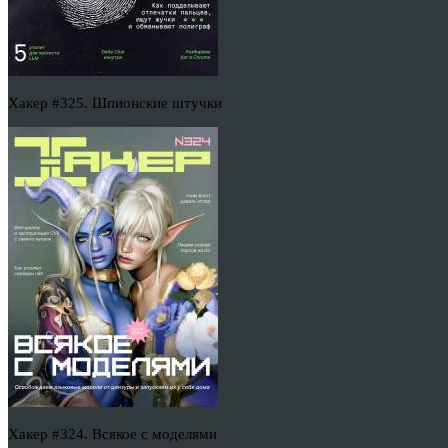
Хакер #325. Шпионские штучки
Хакер #324. Всякое с моделями