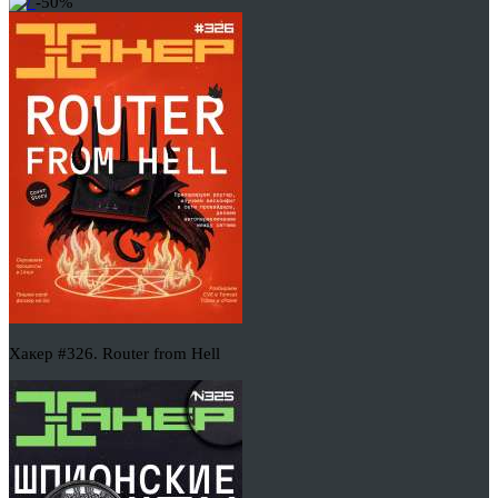
-50%
Хакер #326. Router from Hell