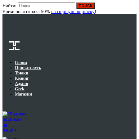
Найти:
Вход
Временная скидка 50%
на годовую подписку
!
Взлом
Приватность
Трюки
Кодинг
Админ
Geek
Магазин
Годовая
подписка
на
Хакер