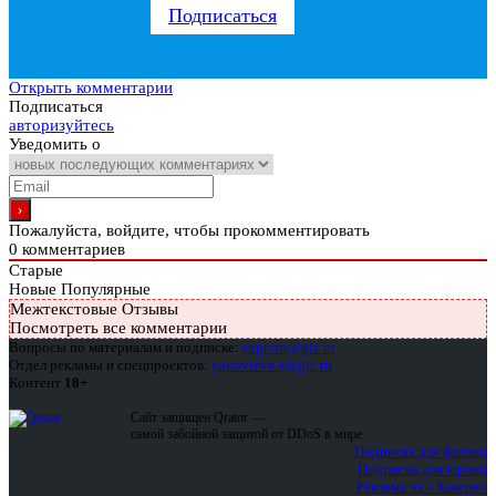
Подписаться
Открыть комментарии
Подписаться
авторизуйтесь
Уведомить о
Пожалуйста, войдите, чтобы прокомментировать
0
комментариев
Старые
Новые
Популярные
Межтекстовые Отзывы
Посмотреть все комментарии
Вопросы по материалам и подписке:
support@glc.ru
Отдел рекламы и спецпроектов:
yakovleva.a@glc.ru
Контент
18+
Сайт защищен Qrator —
самой забойной защитой от DDoS в мире
Подписка для физлиц
Подписка для юрлиц
Реклама на «Хакере»