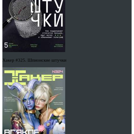
Хакер #325. Шпионские штучки