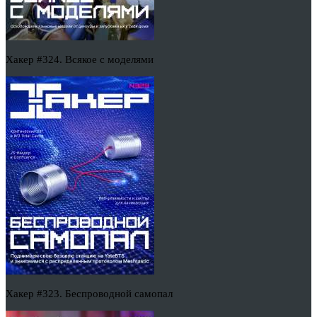
Хакер #324. Всякое с моделями
Хакер #323. Беспроводной самопал