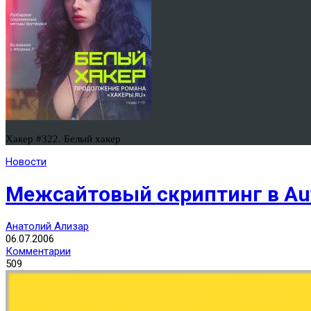
Хакер #322. Белый хакер
Новости
Межсайтовый скриптинг в Au
Анатолий Ализар
06.07.2006
Комментарии
509