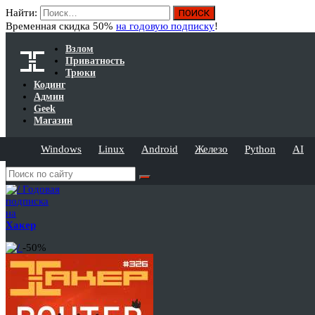
Найти:
Временная скидка 50%
на годовую подписку
!
Взлом
Приватность
Трюки
Кодинг
Админ
Geek
Магазин
Windows
Linux
Android
Железо
Python
AI
Годовая
подписка
на
Хакер
-50%