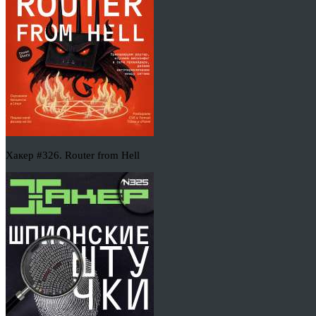
Хакер #326. Router from Hell