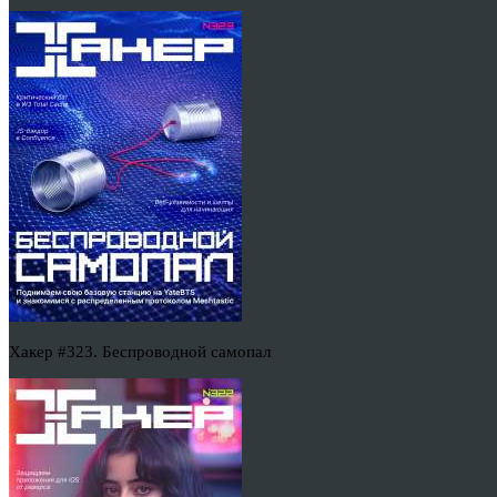
Хакер #323. Беспроводной самопал