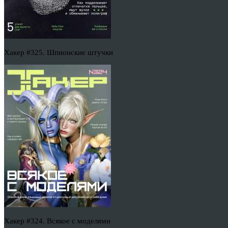
Хакер #325. Шпионские штучки
Хакер #324. Всякое с моделями