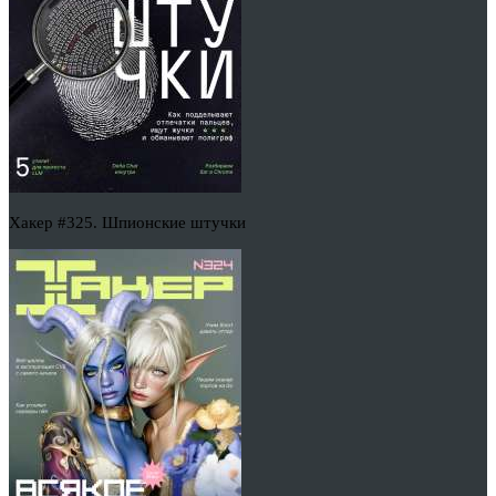
Хакер #325. Шпионские штучки