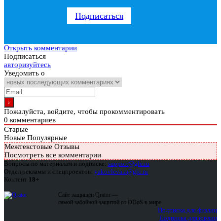
Подписаться
Открыть комментарии
Подписаться
авторизуйтесь
Уведомить о
Пожалуйста, войдите, чтобы прокомментировать
0
комментариев
Старые
Новые
Популярные
Межтекстовые Отзывы
Посмотреть все комментарии
Вопросы по материалам и подписке:
support@glc.ru
Отдел рекламы и спецпроектов:
yakovleva.a@glc.ru
Контент
18+
Сайт защищен Qrator —
самой забойной защитой от DDoS в мире
Подписка для физлиц
Подписка для юрлиц