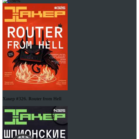
-50%
Хакер #326. Router from Hell