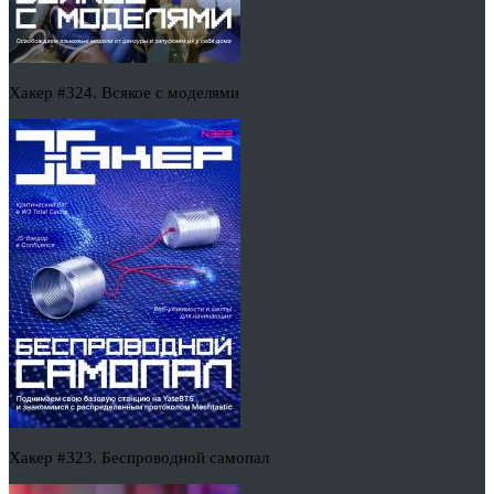
Хакер #324. Всякое с моделями
Хакер #323. Беспроводной самопал