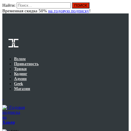
Найти:
Вход
Временная скидка 50%
на годовую подписку
!
Взлом
Приватность
Трюки
Кодинг
Админ
Geek
Магазин
Годовая
подписка
на
Хакер