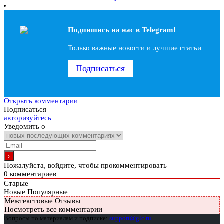
Подпишись на наc в Telegram!
Только важные новости и лучшие статьи
Подписаться
Открыть комментарии
Подписаться
авторизуйтесь
Уведомить о
Пожалуйста, войдите, чтобы прокомментировать
0
комментариев
Старые
Новые
Популярные
Межтекстовые Отзывы
Посмотреть все комментарии
Вопросы по материалам и подписке:
support@glc.ru