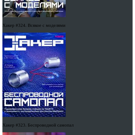
Хакер #324. Всякое с моделями
Хакер #323. Беспроводной самопал