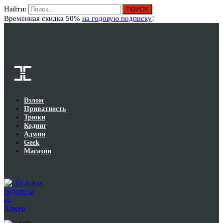
Найти:
Вход
Временная скидка 50%
на годовую подписку
!
Взлом
Приватность
Трюки
Кодинг
Админ
Geek
Магазин
Годовая
подписка
на
Хакер