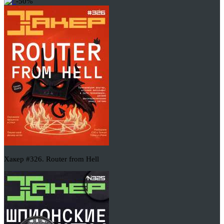
-50%
Хакер #326. Router from Hell