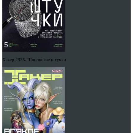
Хакер #325. Шпионские штучки