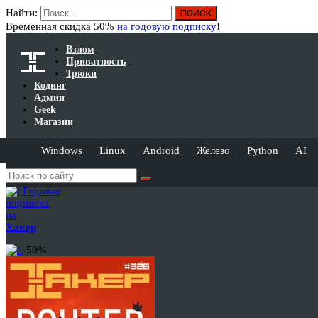
Найти:
Временная скидка 50%
на годовую подписку
!
Взлом
Приватность
Трюки
Кодинг
Админ
Geek
Магазин
Windows
Linux
Android
Железо
Python
AI
Годовая
подписка
на
Хакер
-50%