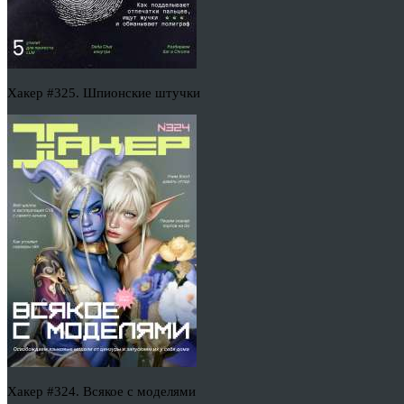
Хакер #325. Шпионские штучки
Хакер #324. Всякое с моделями