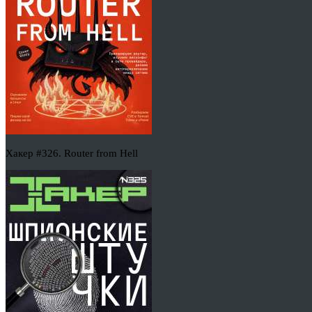
Хакер #326. Router from Hell