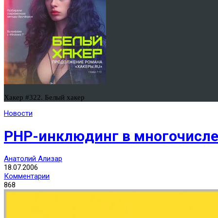
Хакер #322. Белый хакер
Новости
PHP-инклюдинг в многочисл
Анатолий Ализар
18.07.2006
Комментарии
868