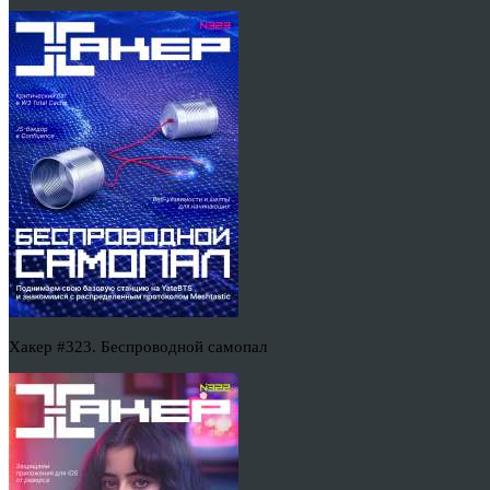
Хакер #323. Беспроводной самопал