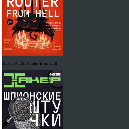
Хакер #326. Router from Hell