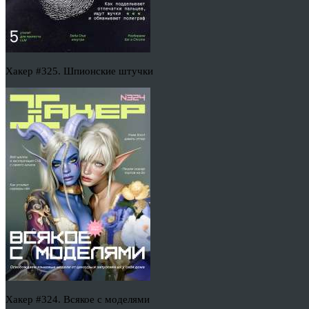
Хакер #325. Шпионские штучки
Хакер #324. Всякое с моделями