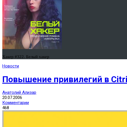
Хакер #322. Белый хакер
Новости
Повышение привилегий в Citr
Анатолий Ализар
20.07.2006
Комментарии
468