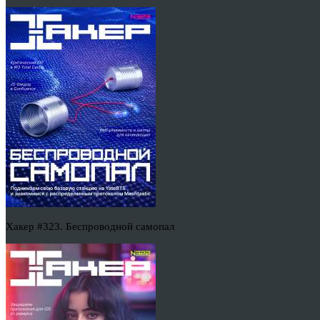
Хакер #323. Беспроводной самопал