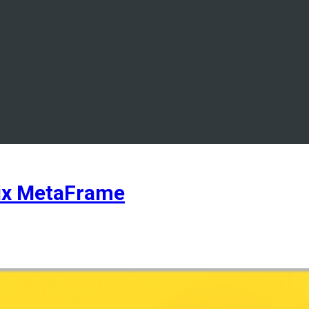
ix MetaFrame