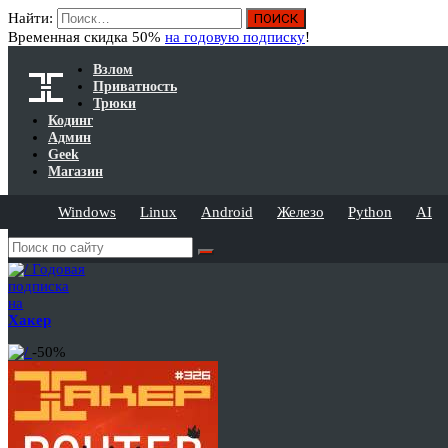
Найти:
Временная скидка 50%
на годовую подписку
!
Взлом
Приватность
Трюки
Кодинг
Админ
Geek
Магазин
Windows
Linux
Android
Железо
Python
AI
Годовая
подписка
на
Хакер
-50%