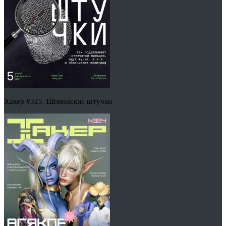
Хакер #325. Шпионские штучки