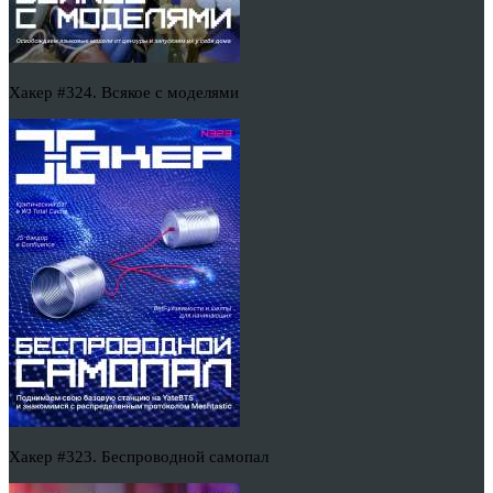
Хакер #324. Всякое с моделями
Хакер #323. Беспроводной самопал