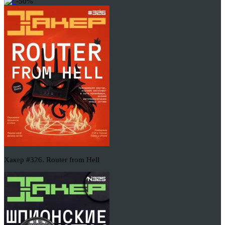
-50%
Хакер #326. Router from Hell