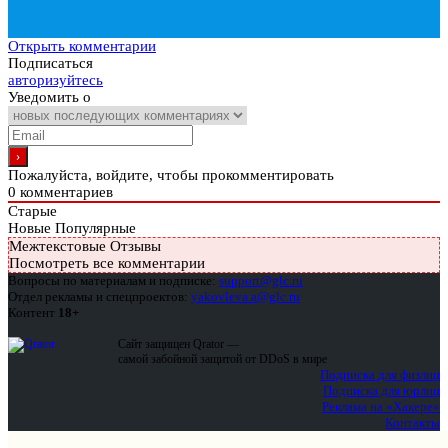
Открыть комментарии
Подписаться
авторизуйтесь
Уведомить о
Пожалуйста, войдите, чтобы прокомментировать
0
комментариев
Старые
Новые
Популярные
Межтекстовые Отзывы
Посмотреть все комментарии
Вопросы по материалам и подписке:
support@glc.ru
Отдел рекламы и спецпроектов:
yakovleva.a@glc.ru
Контент
18+
Сайт защищен Qrator —
самой забойной защитой от DDoS в мире
Подписка для физлиц
Подписка для юрлиц
Реклама на «Хакере»
Контакты