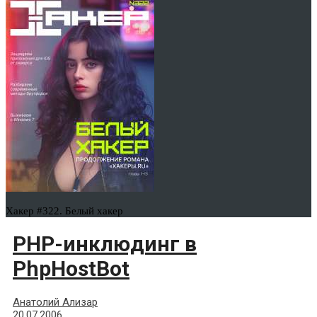
Хакер #322. Белый хакер
PHP-инклюдинг в
PhpHostBot
Анатолий Ализар
20.07.2006