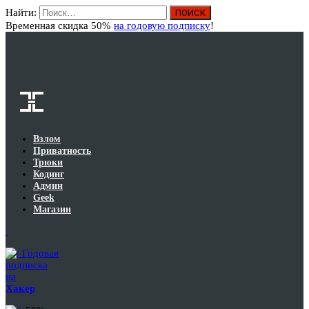
Найти:
Вход
Временная скидка 50%
на годовую подписку
!
Взлом
Приватность
Трюки
Кодинг
Админ
Geek
Магазин
Годовая
подписка
на
Хакер