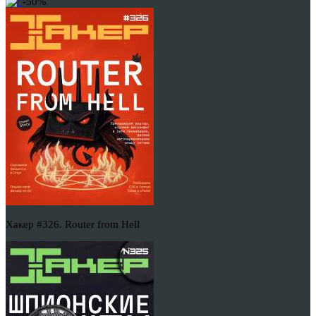
-50%
Хакер #326. Router from Hell