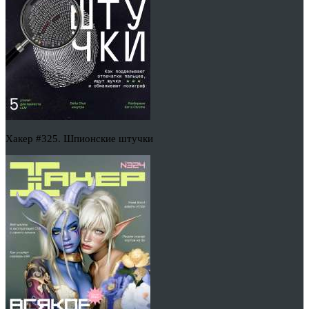
Хакер #325. Шпионские штучки