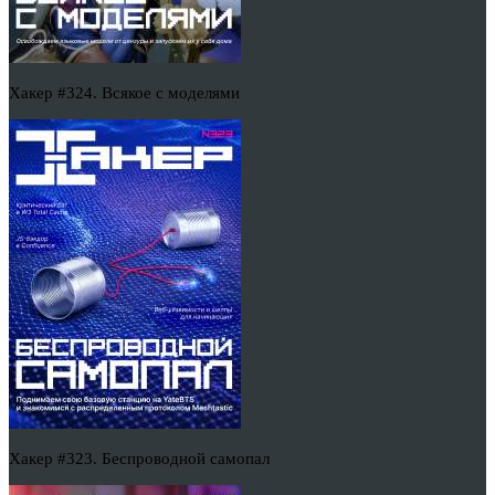
Хакер #324. Всякое с моделями
Хакер #323. Беспроводной самопал