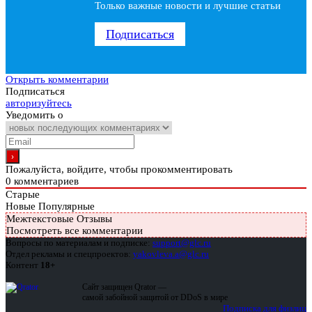
Только важные новости и лучшие статьи
Подписаться
Открыть комментарии
Подписаться
авторизуйтесь
Уведомить о
Пожалуйста, войдите, чтобы прокомментировать
0
комментариев
Старые
Новые
Популярные
Межтекстовые Отзывы
Посмотреть все комментарии
Вопросы по материалам и подписке:
support@glc.ru
Отдел рекламы и спецпроектов:
yakovleva.a@glc.ru
Контент
18+
Сайт защищен Qrator —
самой забойной защитой от DDoS в мире
Подписка для физлиц