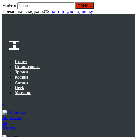
Найти:
Вход
Временная скидка 50%
на годовую подписку
!
Взлом
Приватность
Трюки
Кодинг
Админ
Geek
Магазин
Годовая
подписка
на
Хакер