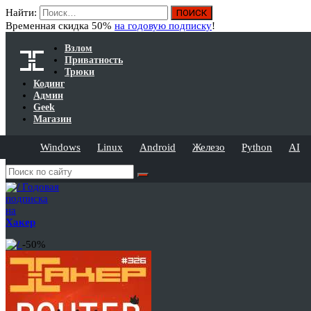
Найти:
Временная скидка 50%
на годовую подписку
!
Взлом
Приватность
Трюки
Кодинг
Админ
Geek
Магазин
Windows
Linux
Android
Железо
Python
AI
Годовая
подписка
на
Хакер
-50%