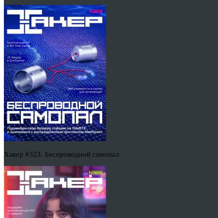
Хакер #323. Беспроводной самопал