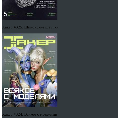
Хакер #325. Шпионские штучки
Хакер #324. Всякое с моделями