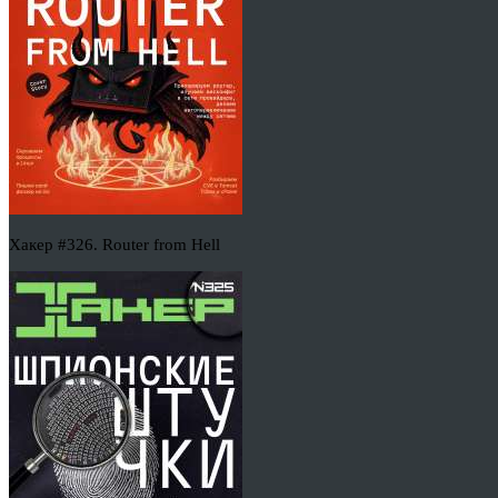
Хакер #326. Router from Hell