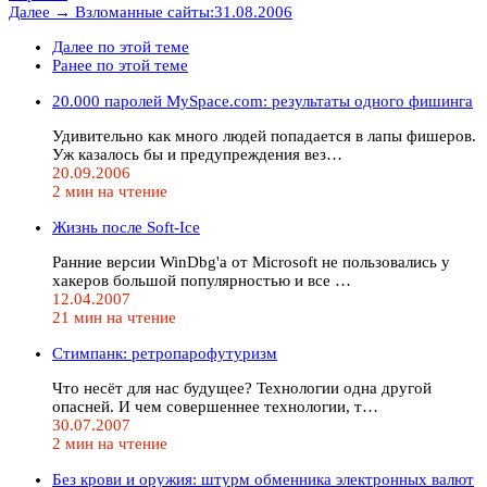
Далее →
Взломанные сайты:31.08.2006
Далее по этой теме
Ранее по этой теме
20.000 паролей MySpace.com: результаты одного фишинга
Удивительно как много людей попадается в лапы фишеров.
Уж казалось бы и предупреждения вез…
20.09.2006
2 мин на чтение
Жизнь после Soft-Ice
Ранние версии WinDbg'а от Microsoft не пользовались у
хакеров большой популярностью и все …
12.04.2007
21 мин на чтение
Стимпанк: ретропарофутуризм
Что несёт для нас будущее? Технологии одна другой
опасней. И чем совершеннее технологии, т…
30.07.2007
2 мин на чтение
Без крови и оружия: штурм обменника электронных валют