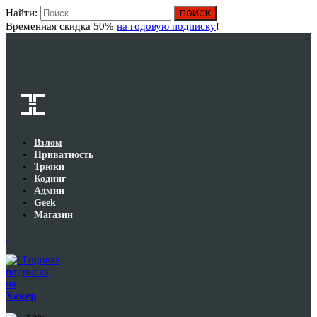
Найти:
Вход
Временная скидка 50%
на годовую подписку
!
Взлом
Приватность
Трюки
Кодинг
Админ
Geek
Магазин
Годовая
подписка
на
Хакер