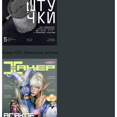
Хакер #325. Шпионские штучки