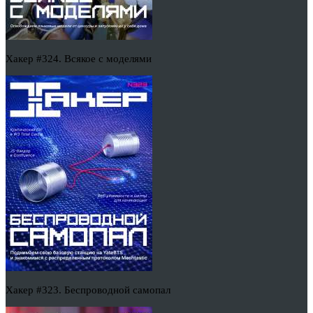
Хакер #324. Всякое с моделями
Хакер #323. Беспроводной самопал