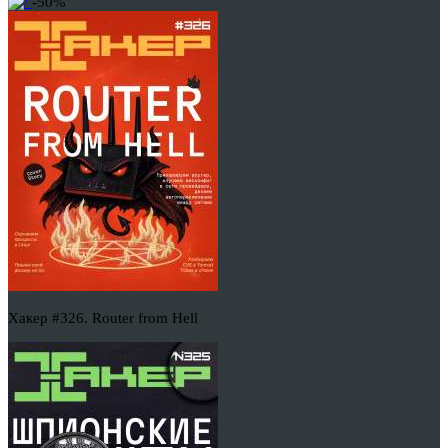
-50%
Хакер #326. Router from Hell