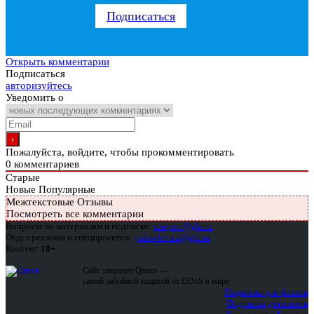
Подписаться
Открыть комментарии
Подписаться
авторизуйтесь
Уведомить о
Пожалуйста, войдите, чтобы прокомментировать
0
комментариев
Старые
Новые
Популярные
Межтекстовые Отзывы
Посмотреть все комментарии
Вопросы по материалам и подписке:
support@glc.ru
Отдел рекламы и спецпроектов:
yakovleva.a@glc.ru
Контент
18+
Сайт защищен Qrator —
самой забойной защитой от DDoS в мире
Подписка для физлиц
Подписка для юрлиц