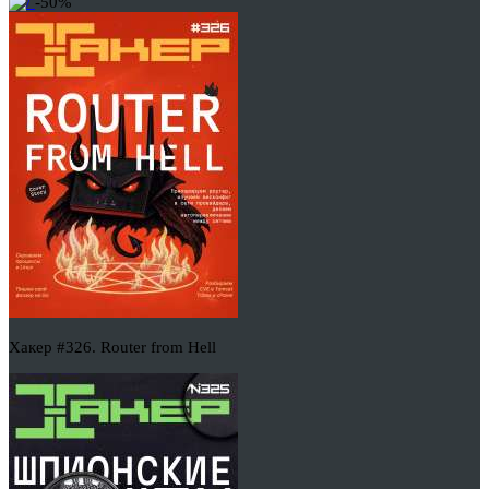
-50%
Хакер #326. Router from Hell