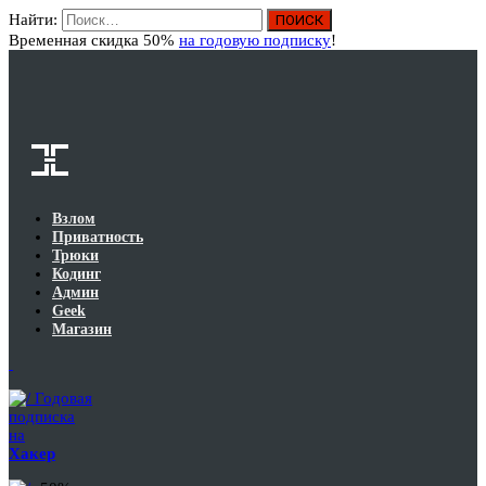
Найти:
Вход
Временная скидка 50%
на годовую подписку
!
Взлом
Приватность
Трюки
Кодинг
Админ
Geek
Магазин
Годовая
подписка
на
Хакер