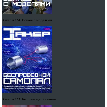
Хакер #324. Всякое с моделями
Хакер #323. Беспроводной самопал