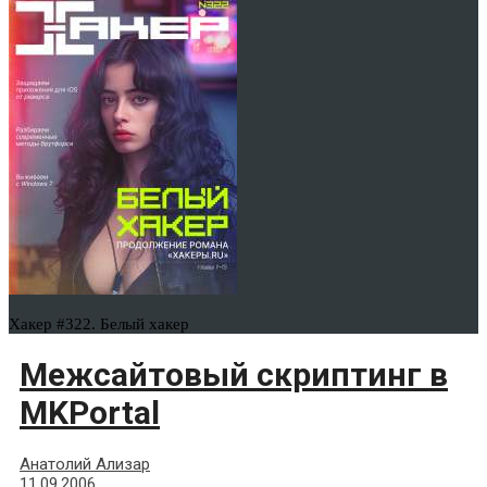
Хакер #322. Белый хакер
Межсайтовый скриптинг в
MKPortal
Анатолий Ализар
11.09.2006