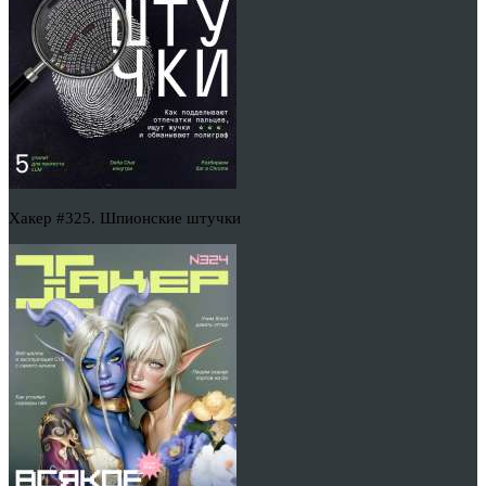
Хакер #325. Шпионские штучки