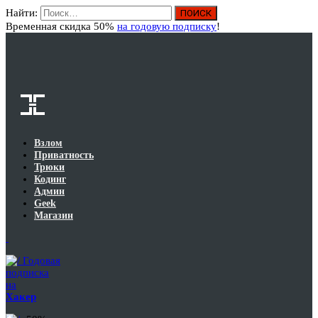
Найти:
Вход
Временная скидка 50%
на годовую подписку
!
Взлом
Приватность
Трюки
Кодинг
Админ
Geek
Магазин
Годовая
подписка
на
Хакер