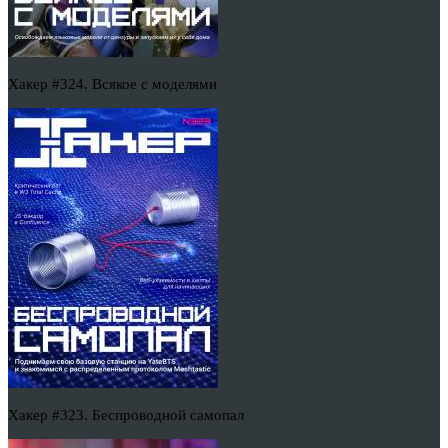
Хакер #324. Всякое с моделями
Хакер #323. Беспроводной самопал