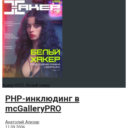
Хакер #322. Белый хакер
PHP-инклюдинг в
mcGalleryPRO
Анатолий Ализар
11.09.2006