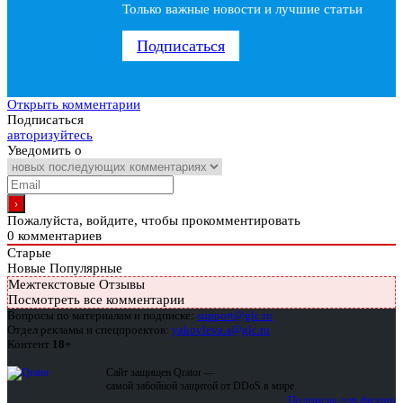
Только важные новости и лучшие статьи
Подписаться
Открыть комментарии
Подписаться
авторизуйтесь
Уведомить о
Пожалуйста, войдите, чтобы прокомментировать
0
комментариев
Старые
Новые
Популярные
Межтекстовые Отзывы
Посмотреть все комментарии
Вопросы по материалам и подписке:
support@glc.ru
Отдел рекламы и спецпроектов:
yakovleva.a@glc.ru
Контент
18+
Сайт защищен Qrator —
самой забойной защитой от DDoS в мире
Подписка для физлиц