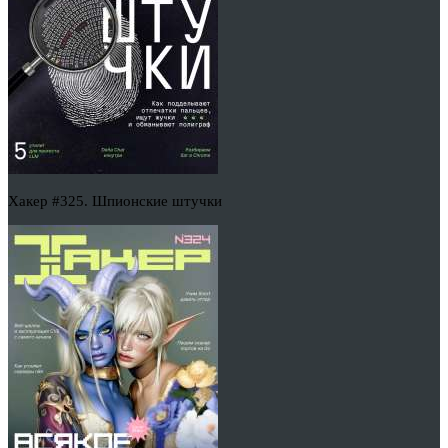
Хакер #325. Шпионские штучки