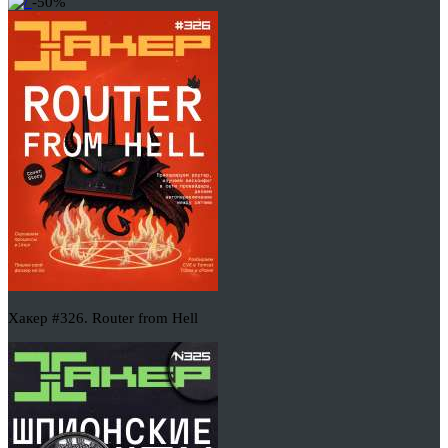
-50%
Хакер #326. Router from Hell