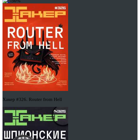
-50%
Хакер #326. Router from Hell