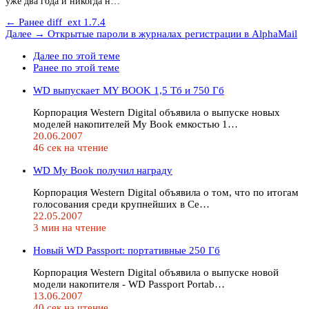
уже два года и никогда н…
← Ранее
diff_ext 1.7.4
Далее →
Открытые пароли в журналах регистрации в AlphaMail
Далее по этой теме
Ранее по этой теме
WD выпускает MY BOOK 1,5 Тб и 750 Гб
Корпорация Western Digital объявила о выпуске новых
моделей накопителей My Book емкостью 1…
20.06.2007
46 сек на чтение
WD My Book получил награду
Корпорация Western Digital объявила о том, что по итогам
голосования среди крупнейших в Се…
22.05.2007
3 мин на чтение
Новый WD Passport: портативные 250 Гб
Корпорация Western Digital объявила о выпуске новой
модели накопителя - WD Passport Portab…
13.06.2007
40 сек на чтение