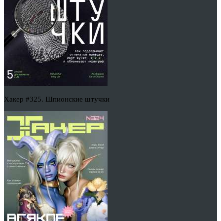
Хакер #325. Шпионские штучки