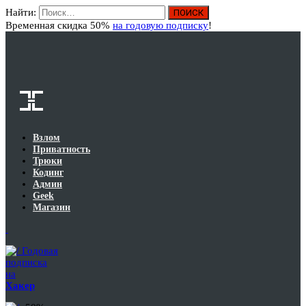
Найти:
Вход
Временная скидка 50%
на годовую подписку
!
Взлом
Приватность
Трюки
Кодинг
Админ
Geek
Магазин
Годовая
подписка
на
Хакер