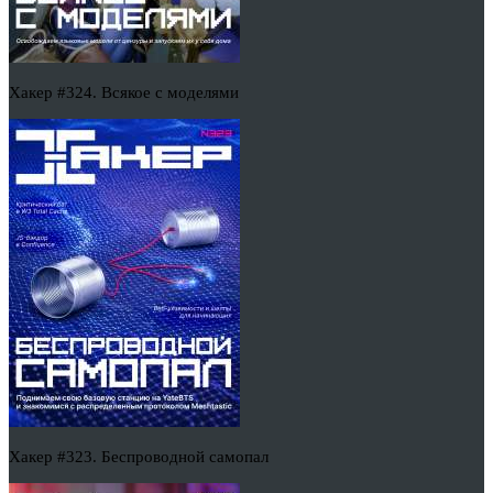
Хакер #324. Всякое с моделями
Хакер #323. Беспроводной самопал