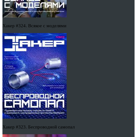
Хакер #324. Всякое с моделями
Хакер #323. Беспроводной самопал