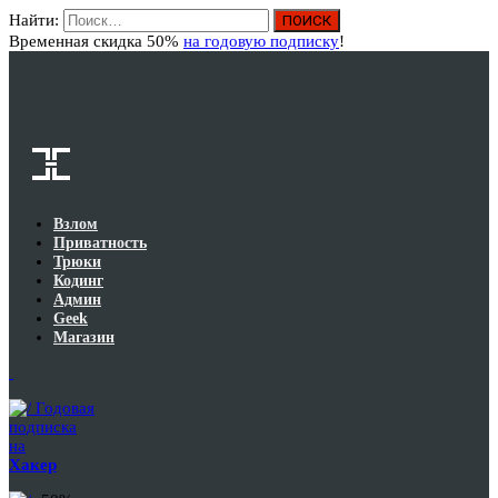
Найти:
Вход
Временная скидка 50%
на годовую подписку
!
Взлом
Приватность
Трюки
Кодинг
Админ
Geek
Магазин
Годовая
подписка
на
Хакер