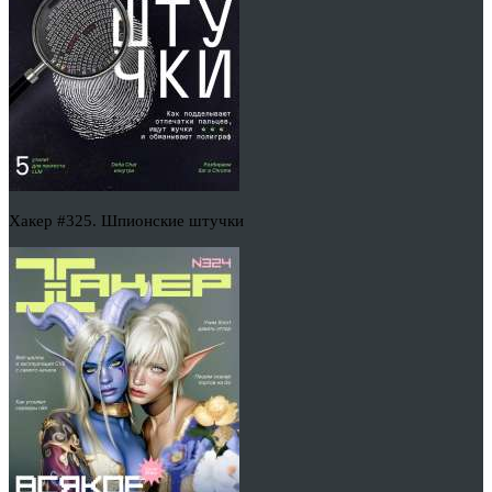
Хакер #325. Шпионские штучки