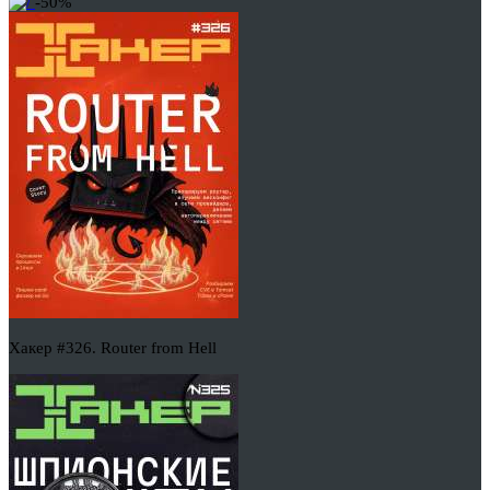
-50%
Хакер #326. Router from Hell