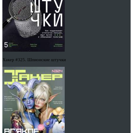
Хакер #325. Шпионские штучки