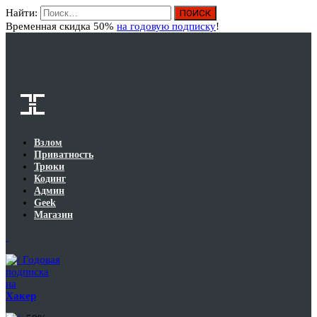
Найти:
Вход
Временная скидка 50%
на годовую подписку
!
Взлом
Приватность
Трюки
Кодинг
Админ
Geek
Магазин
Годовая
подписка
на
Хакер