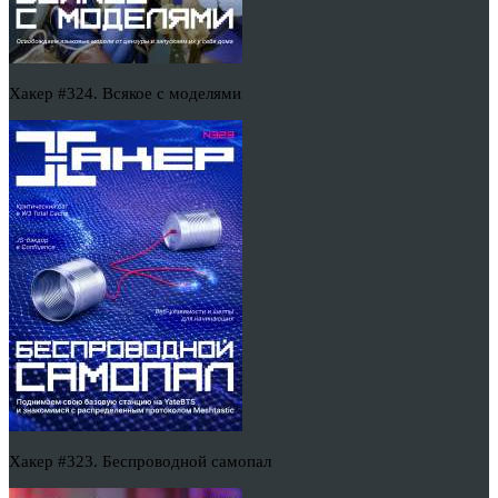
Хакер #324. Всякое с моделями
Хакер #323. Беспроводной самопал