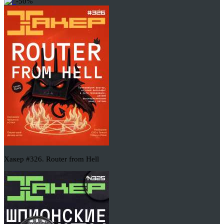
-50%
Хакер #326. Router from Hell