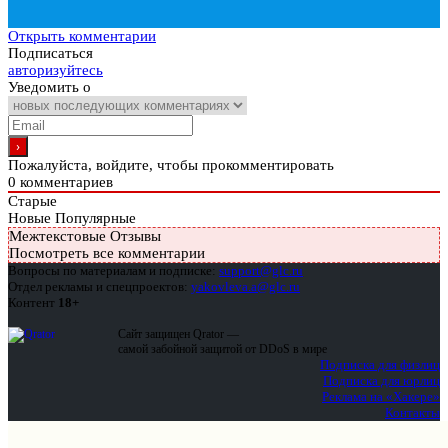
Открыть комментарии
Подписаться
авторизуйтесь
Уведомить о
Пожалуйста, войдите, чтобы прокомментировать
0
комментариев
Старые
Новые
Популярные
Межтекстовые Отзывы
Посмотреть все комментарии
Вопросы по материалам и подписке:
support@glc.ru
Отдел рекламы и спецпроектов:
yakovleva.a@glc.ru
Контент
18+
Сайт защищен Qrator —
самой забойной защитой от DDoS в мире
Подписка для физлиц
Подписка для юрлиц
Реклама на «Хакере»
Контакты