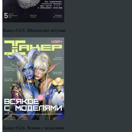
Хакер #325. Шпионские штучки
Хакер #324. Всякое с моделями