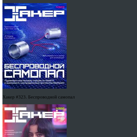
Хакер #323. Беспроводной самопал