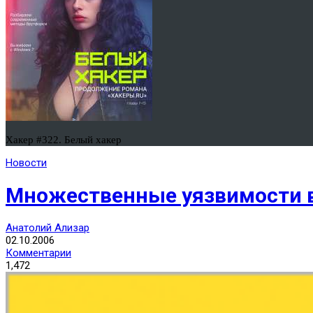
Хакер #322. Белый хакер
Новости
Множественные уязвимости в F
Анатолий Ализар
02.10.2006
Комментарии
1,472