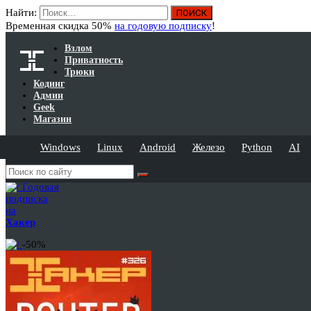
Найти:
Временная скидка 50%
на годовую подписку
!
Взлом
Приватность
Трюки
Кодинг
Админ
Geek
Магазин
Windows
Linux
Android
Железо
Python
AI
Годовая
подписка
на
Хакер
-50%