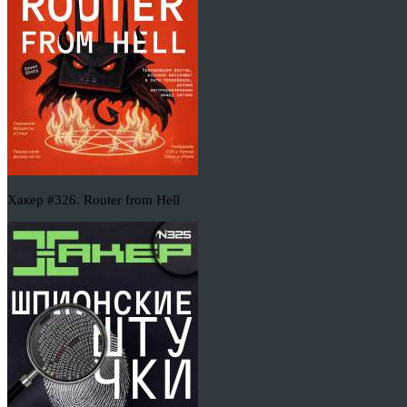
Хакер #326. Router from Hell