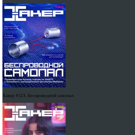
Хакер #323. Беспроводной самопал