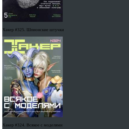
Хакер #325. Шпионские штучки
Хакер #324. Всякое с моделями