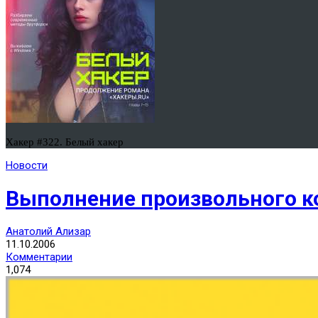
Хакер #322. Белый хакер
Новости
Выполнение произвольного код
Анатолий Ализар
11.10.2006
Комментарии
1,074