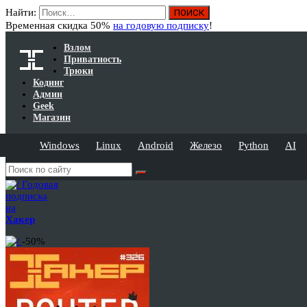
Найти:
Временная скидка 50%
на годовую подписку
!
Взлом
Приватность
Трюки
Кодинг
Админ
Geek
Магазин
Windows
Linux
Android
Железо
Python
AI
Годовая
подписка
на
Хакер
-50%