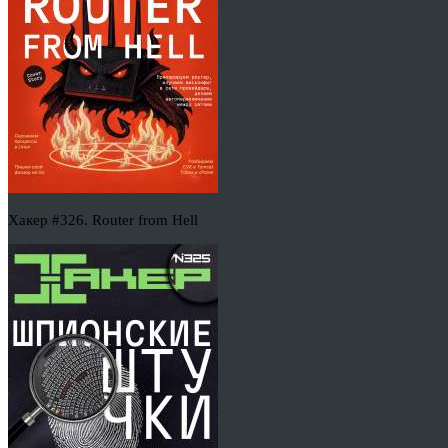
Хакер #326. Router from Hell