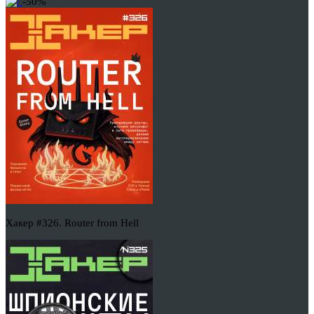
-50%
Хакер #326. Router from Hell