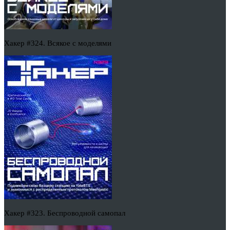
Хакер #324. Всякое с моделями
Хакер #323. Беспроводной самопал