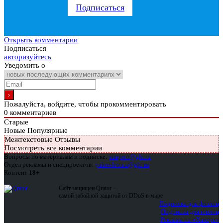
Подписаться
Открыть комментарии
Подписаться
авторизуйтесь
Уведомить о
Пожалуйста, войдите, чтобы прокомментировать
0
комментариев
Старые
Новые
Популярные
Межтекстовые Отзывы
Посмотреть все комментарии
Вопросы по материалам и подписке:
support@glc.ru
Отдел рекламы и спецпроектов:
yakovleva.a@glc.ru
Контент
18+
Сайт защищен Qrator —
самой забойной защитой от DDoS в мире
Подписка для физлиц
Подписка для юрлиц
Реклама на «Хакере»