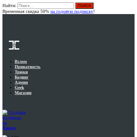
Найти:
Вход
Временная скидка 50%
на годовую подписку
!
Взлом
Приватность
Трюки
Кодинг
Админ
Geek
Магазин
Годовая
подписка
на
Хакер