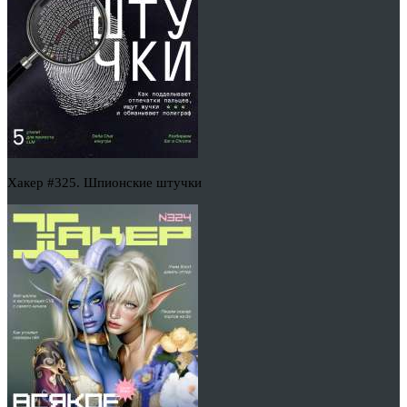
Хакер #325. Шпионские штучки