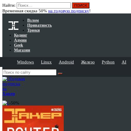
Найти:
Временная скидка 50%
на годовую подписку
!
Взлом
Приватность
Трюки
Кодинг
Админ
Geek
Магазин
Windows
Linux
Android
Железо
Python
AI
Годовая
подписка
на
Хакер
-50%