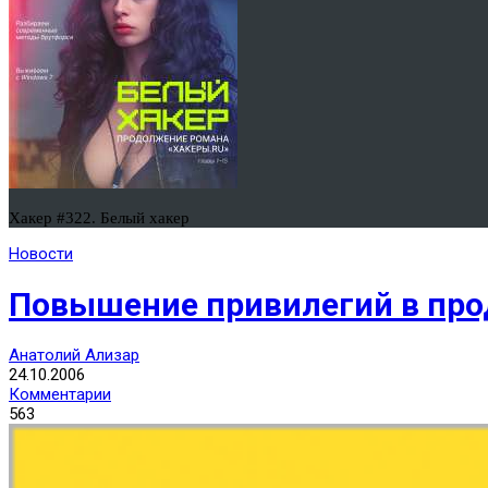
Хакер #322. Белый хакер
Новости
Повышение привилегий в про
Анатолий Ализар
24.10.2006
Комментарии
563