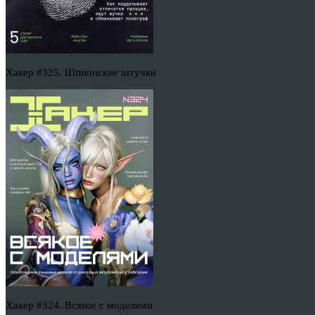
Хакер #325. Шпионские штучки
Хакер #324. Всякое с моделями