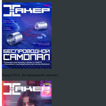
Хакер #323. Беспроводной самопал