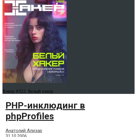
Хакер #322. Белый хакер
PHP-инклюдинг в
phpProfiles
Анатолий Ализар
31.10.2006