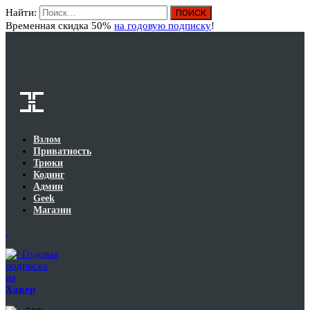
Найти:
Вход
Временная скидка 50%
на годовую подписку
!
Взлом
Приватность
Трюки
Кодинг
Админ
Geek
Магазин
Годовая
подписка
на
Хакер