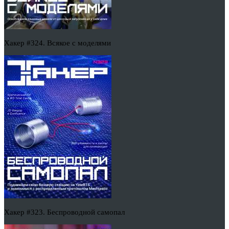
Хакер #324. Всякое с моделями
Хакер #323. Беспроводной самопал