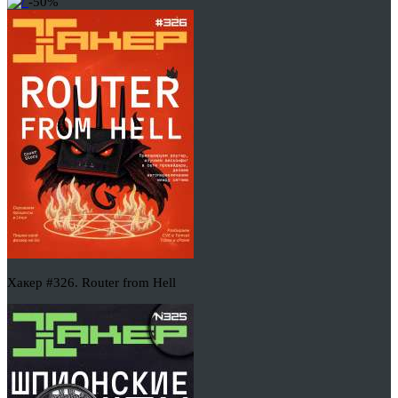
-50%
Хакер #326. Router from Hell