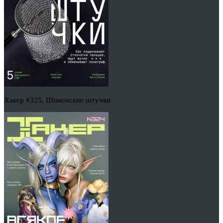
Хакер #325. Шпионские штучки