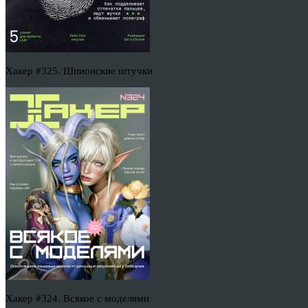
Хакер #325. Шпионские штучки
Хакер #324. Всякое с моделями