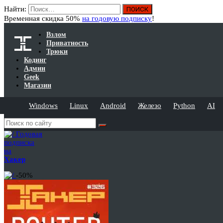
Найти:
Временная скидка 50%
на годовую подписку
!
Взлом
Приватность
Трюки
Кодинг
Админ
Geek
Магазин
Windows
Linux
Android
Железо
Python
AI
Годовая
подписка
на
Хакер
-50%