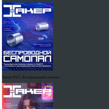
Хакер #323. Беспроводной самопал