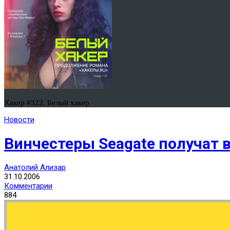
Хакер #322. Белый хакер
Новости
Винчестеры Seagate получат
Анатолий Ализар
31.10.2006
Комментарии
884