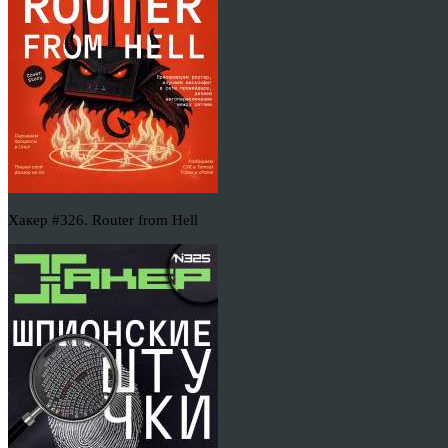
Хакер #326. Router from Hell