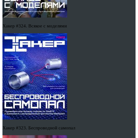
Хакер #324. Всякое с моделями
Хакер #323. Беспроводной самопал