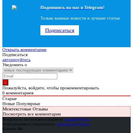
Подпишись на наc в Telegram!
Только важные новости и лучшие статьи
Подписаться
Открыть комментарии
Подписаться
авторизуйтесь
Уведомить о
Пожалуйста, войдите, чтобы прокомментировать
0
комментариев
Старые
Новые
Популярные
Межтекстовые Отзывы
Посмотреть все комментарии
Вопросы по материалам и подписке:
support@glc.ru
Отдел рекламы и спецпроектов:
yakovleva.a@glc.ru
Контент
18+