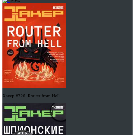
-50%
Хакер #326. Router from Hell