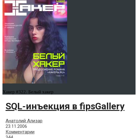
Хакер #322. Белый хакер
SQL-инъекция в fipsGallery
Анатолий Ализар
23.11.2006
Комментарии
344