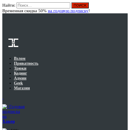
Найти:
Вход
Временная скидка 50%
на годовую подписку
!
Взлом
Приватность
Трюки
Кодинг
Админ
Geek
Магазин
Годовая
подписка
на
Хакер