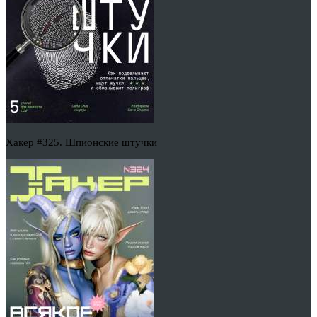
Хакер #325. Шпионские штучки