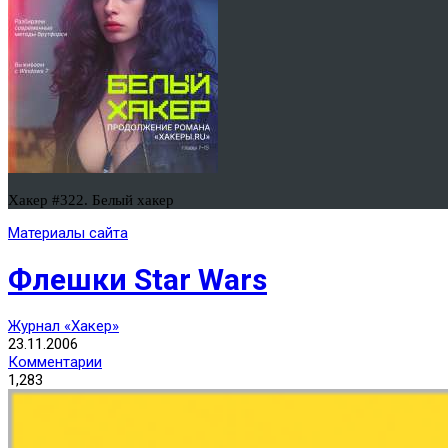
Хакер #322. Белый хакер
Материалы сайта
Флешки Star Wars
Журнал «Хакер»
23.11.2006
Комментарии
1,283