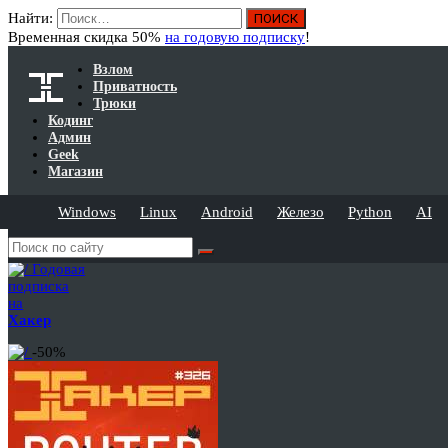
Найти:
Временная скидка 50%
на годовую подписку
!
Взлом
Приватность
Трюки
Кодинг
Админ
Geek
Магазин
Windows
Linux
Android
Железо
Python
AI
Годовая
подписка
на
Хакер
-50%