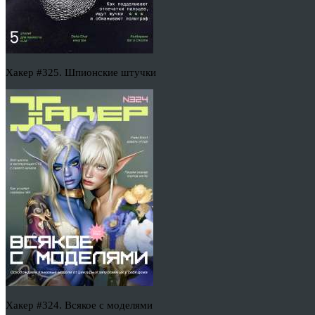
Хакер #325. Шпионские штучки
Хакер #324. Всякое с моделями