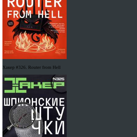
Хакер #326. Router from Hell