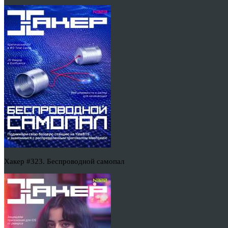
Хакер #323. Беспроводной самопал