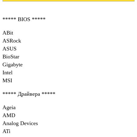
***** BIOS *****
ABit
ASRock
ASUS
BioStar
Gigabyte
Intel
MSI
***** Драйвера *****
Ageia
AMD
Analog Devices
ATi