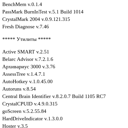
BenchMem v.0.1.4
PassMark BurnInTest v.5.1 Build 1014
CrystalMark 2004 v.0.9.121.315
Fresh Diagnose v.7.46
***** Утилиты *****
Active SMART v.2.51
Belarc Advisor v.7.2.1.6
Архивариус 3000 v.3.76
AssessTree v.1.4.7.1
AutoHotkey v.1.0.45.00
Autoruns v.8.54
Central Brain Identifier v.8.2.0.7 Build 1105 RC7
CrystalCPUID v.4.9.0.315
goScreen v.5.2.55.84
HardDriveIndicator v.1.3.0.0
Hoster v.3.5