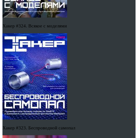
Хакер #324. Всякое с моделями
Хакер #323. Беспроводной самопал