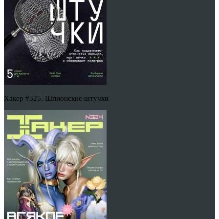
Хакер #325. Шпионские штучки