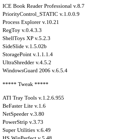
ICE Book Reader Professional v.8.7
PriorityControl_STATIC v.1.0.0.9
Process Explorer v.10.21
RegToy v.0.4.3.3
ShellToys XP v.5.2.3
SideSlide v.1.5.02b
StoragePoint v.1.1.1.4
UltraShredder v.4.5.2
WindowsGuard 2006 v.6.5.4
***** Tweak *****
ATI Tray Tools v.1.2.6.955
BeFaster Lite v.1.6
NetSpeeder v.3.80
PowerStrip v.3.73
Super Utilities v.6.49
HS WinPerfect v.5.48