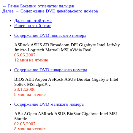
← Ранее
Бэкапим отпечатки пальцев
Далее →
Содержание DVD декабрьского номера
Далее по этой теме
Ранее по этой теме
Содержание DVD июньского номера
ASRock ASUS ATi Broadcom DFI Gigabyte Intel JetWay
Jmicro Logitech Marvell MSI nVidia Real…
06.06.2007
12 мин на чтение
Содержание DVD январского номера
BIOS ABit Aopen ASRock ASUS BioStar Gigabyte Intel
Soltek MSI Др&#…
28.12.2006
8 мин на чтение
Содержание DVD майского номера
ABit AOpen ASRock ASUS BioStar Gigabyte Intel MSI
Shuttle
02.05.2007
8 мин на чтение