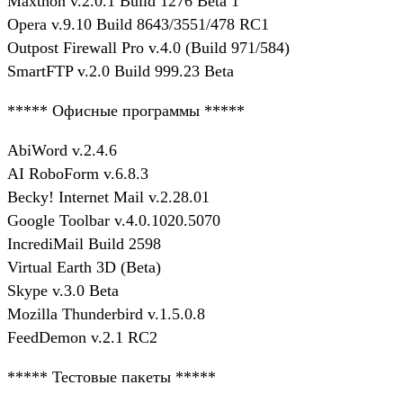
Maxthon v.2.0.1 Build 1276 Beta 1
Opera v.9.10 Build 8643/3551/478 RC1
Outpost Firewall Pro v.4.0 (Build 971/584)
SmartFTP v.2.0 Build 999.23 Beta
***** Офисные программы *****
AbiWord v.2.4.6
AI RoboForm v.6.8.3
Becky! Internet Mail v.2.28.01
Google Toolbar v.4.0.1020.5070
IncrediMail Build 2598
Virtual Earth 3D (Beta)
Skype v.3.0 Beta
Mozilla Thunderbird v.1.5.0.8
FeedDemon v.2.1 RC2
***** Тестовые пакеты *****