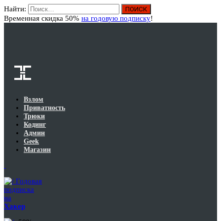
Найти:
Вход
Временная скидка 50%
на годовую подписку
!
Взлом
Приватность
Трюки
Кодинг
Админ
Geek
Магазин
Годовая
подписка
на
Хакер