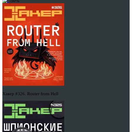
-50%
Хакер #326. Router from Hell