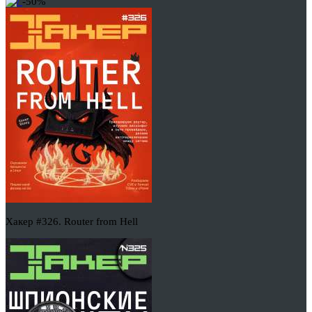
-50%
Хакер #326. Router from Hell