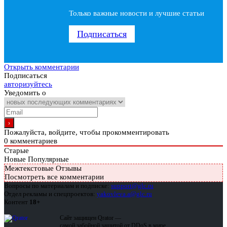
Только важные новости и лучшие статьи
Подписаться
Открыть комментарии
Подписаться
авторизуйтесь
Уведомить о
Пожалуйста, войдите, чтобы прокомментировать
0
комментариев
Старые
Новые
Популярные
Межтекстовые Отзывы
Посмотреть все комментарии
Вопросы по материалам и подписке:
support@glc.ru
Отдел рекламы и спецпроектов:
yakovleva.a@glc.ru
Контент
18+
Сайт защищен Qrator —
самой забойной защитой от DDoS в мире