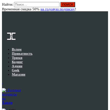
Найти:
Вход
Временная скидка 50%
на годовую подписку
!
Взлом
Приватность
Трюки
Кодинг
Админ
Geek
Магазин
Годовая
подписка
на
Хакер