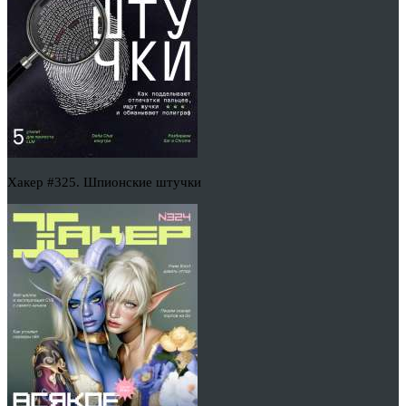
Хакер #325. Шпионские штучки