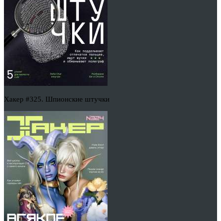
Хакер #325. Шпионские штучки