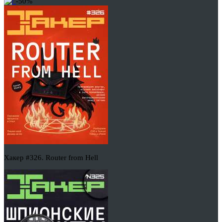
-50%
Хакер #326. Router from Hell