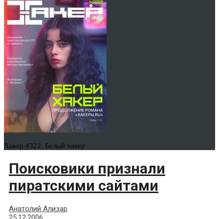
Хакер #322. Белый хакер
Поисковики признали
пиратскими сайтами
Анатолий Ализар
25.12.2006