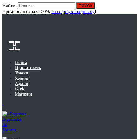
Найти:
Вход
Временная скидка 50%
на годовую подписку
!
Взлом
Приватность
Трюки
Кодинг
Админ
Geek
Магазин
Годовая
подписка
на
Хакер