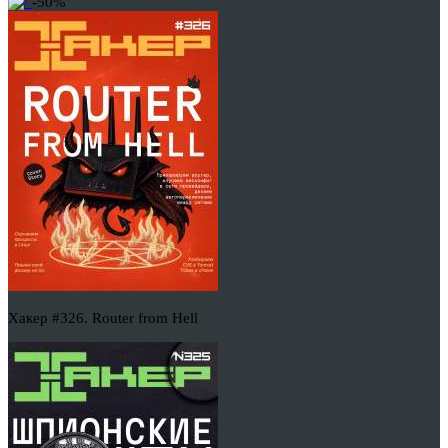
-50%
Хакер #326. Router from Hell