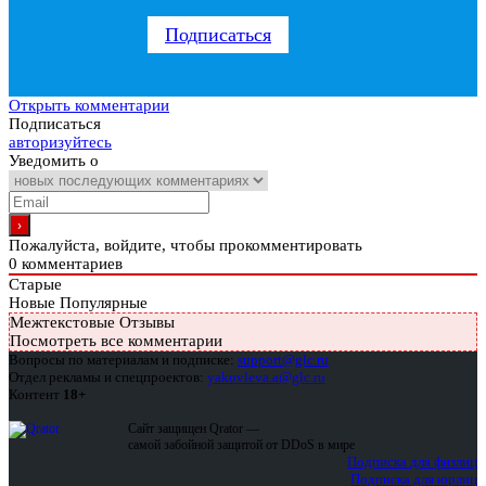
Подписаться
Открыть комментарии
Подписаться
авторизуйтесь
Уведомить о
Пожалуйста, войдите, чтобы прокомментировать
0
комментариев
Старые
Новые
Популярные
Межтекстовые Отзывы
Посмотреть все комментарии
Вопросы по материалам и подписке:
support@glc.ru
Отдел рекламы и спецпроектов:
yakovleva.a@glc.ru
Контент
18+
Сайт защищен Qrator —
самой забойной защитой от DDoS в мире
Подписка для физлиц
Подписка для юрлиц