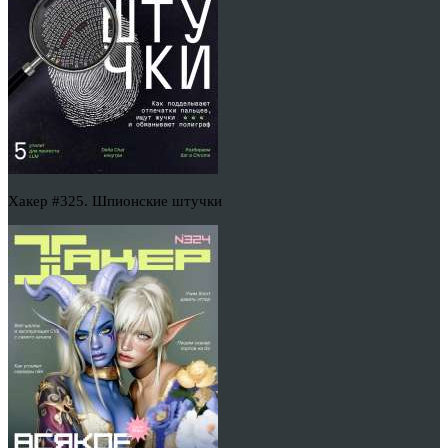
Хакер #325. Шпионские штучки