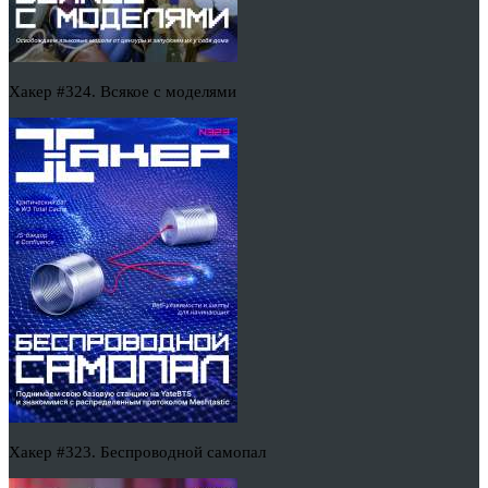
Хакер #324. Всякое с моделями
Хакер #323. Беспроводной самопал