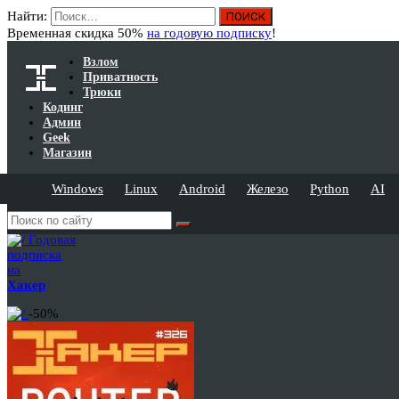
Найти:
Временная скидка 50%
на годовую подписку
!
Взлом
Приватность
Трюки
Кодинг
Админ
Geek
Магазин
Windows
Linux
Android
Железо
Python
AI
Годовая
подписка
на
Хакер
-50%