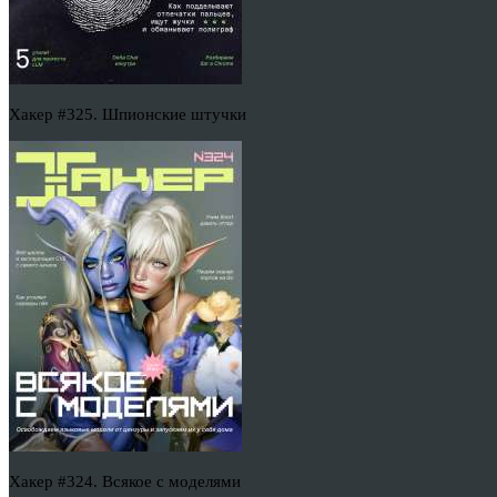
Хакер #325. Шпионские штучки
Хакер #324. Всякое с моделями