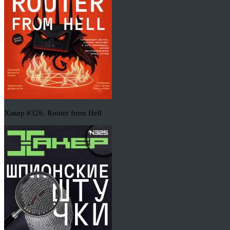
Хакер #326. Router from Hell