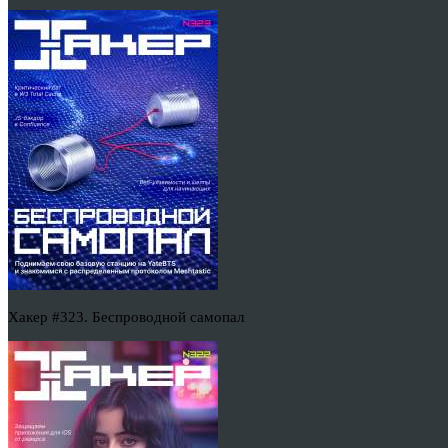
Хакер #323. Беспроводной самопал