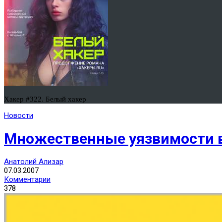
Хакер #322. Белый хакер
Новости
Множественные уязвимости в Ip
Анатолий Ализар
07.03.2007
Комментарии
378