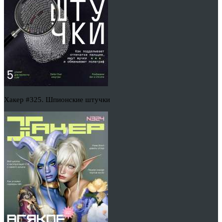
Хакер #325. Шпионские штучки