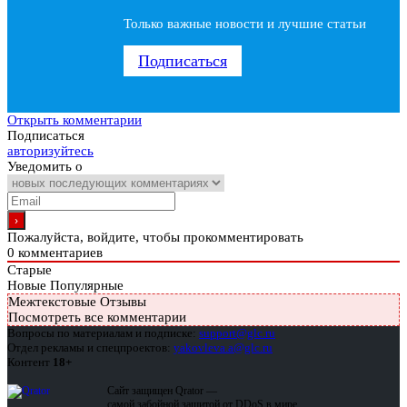
Только важные новости и лучшие статьи
Подписаться
Открыть комментарии
Подписаться
авторизуйтесь
Уведомить о
Пожалуйста, войдите, чтобы прокомментировать
0
комментариев
Старые
Новые
Популярные
Межтекстовые Отзывы
Посмотреть все комментарии
Вопросы по материалам и подписке:
support@glc.ru
Отдел рекламы и спецпроектов:
yakovleva.a@glc.ru
Контент
18+
Сайт защищен Qrator —
самой забойной защитой от DDoS в мире