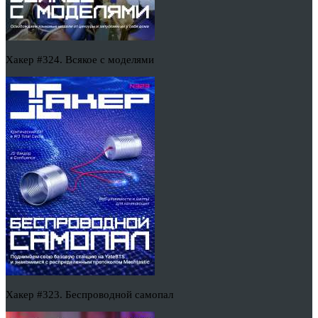
Хакер #324. Всякое с моделями
Хакер #323. Беспроводной самопал