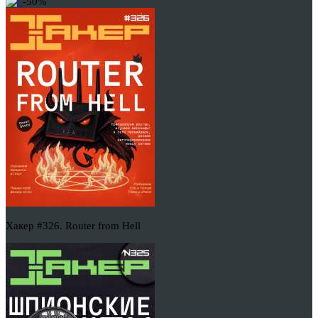
-50%
Хакер #326. Router from Hell