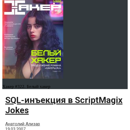
Хакер #322. Белый хакер
SQL-инъекция в ScriptMagix
Jokes
Анатолий Ализар
19.03.2007