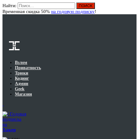
Найти:
Вход
Временная скидка 50%
на годовую подписку
!
Взлом
Приватность
Трюки
Кодинг
Админ
Geek
Магазин
Годовая
подписка
на
Хакер