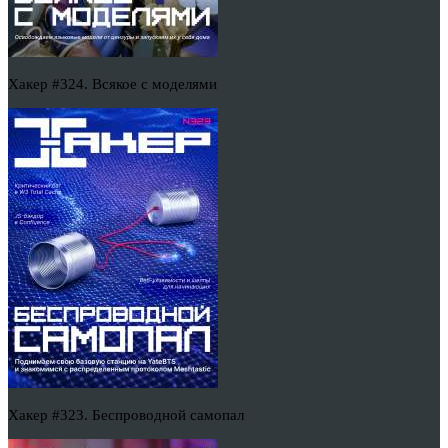
Хакер #324. Всякое с моделями
Хакер #323. Беспроводной самопал