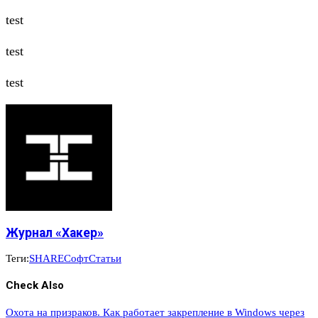
test
test
test
Журнал «Хакер»
Теги:
SHARE
Софт
Статьи
Check Also
Охота на призраков. Как работает закрепление в Windows через