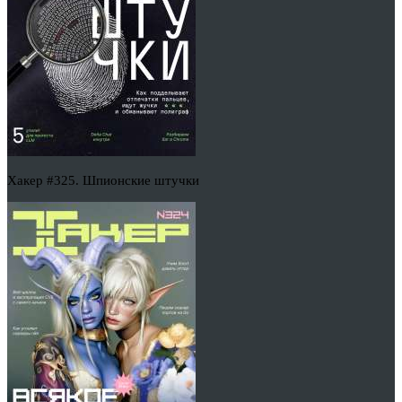
Хакер #325. Шпионские штучки