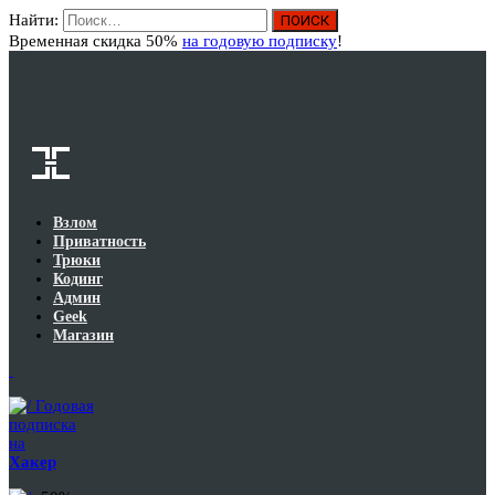
Найти:
Вход
Временная скидка 50%
на годовую подписку
!
Взлом
Приватность
Трюки
Кодинг
Админ
Geek
Магазин
Годовая
подписка
на
Хакер