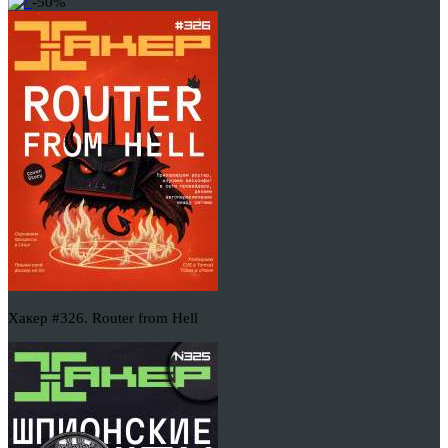
-50%
Хакер #326. Router from Hell