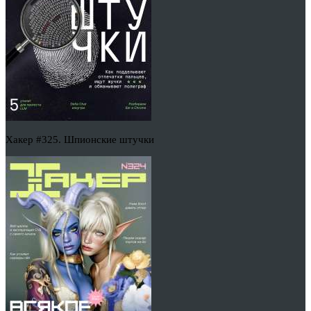
Хакер #325. Шпионские штучки