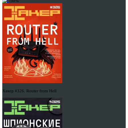
-50%
Хакер #326. Router from Hell