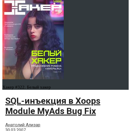
Хакер #322. Белый хакер
SQL-инъекция в Xoops
Module MyAds Bug Fix
Анатолий Ализар
30.03.2007