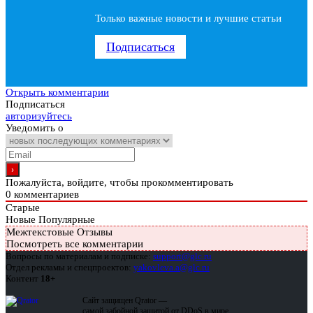
Только важные новости и лучшие статьи
Подписаться
Открыть комментарии
Подписаться
авторизуйтесь
Уведомить о
Пожалуйста, войдите, чтобы прокомментировать
0
комментариев
Старые
Новые
Популярные
Межтекстовые Отзывы
Посмотреть все комментарии
Вопросы по материалам и подписке:
support@glc.ru
Отдел рекламы и спецпроектов:
yakovleva.a@glc.ru
Контент
18+
Сайт защищен Qrator —
самой забойной защитой от DDoS в мире