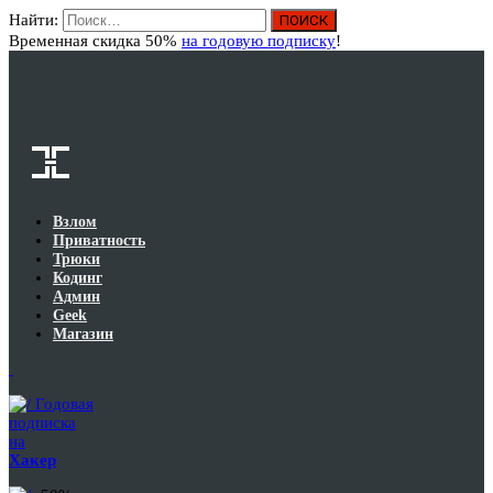
Найти:
Вход
Временная скидка 50%
на годовую подписку
!
Взлом
Приватность
Трюки
Кодинг
Админ
Geek
Магазин
Годовая
подписка
на
Хакер