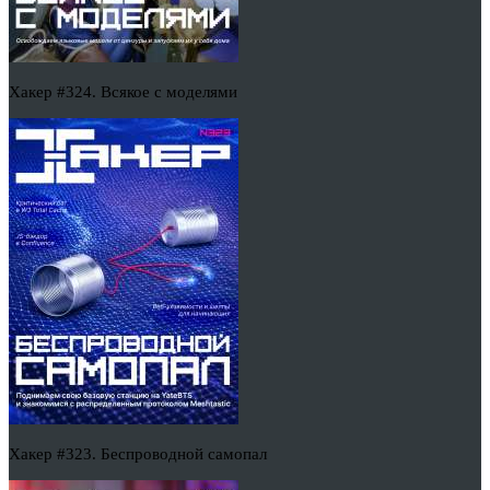
Хакер #324. Всякое с моделями
Хакер #323. Беспроводной самопал