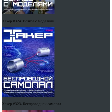
Хакер #324. Всякое с моделями
Хакер #323. Беспроводной самопал