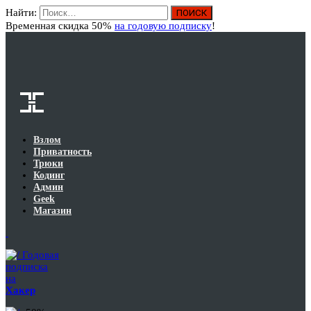
Найти:
Вход
Временная скидка 50%
на годовую подписку
!
Взлом
Приватность
Трюки
Кодинг
Админ
Geek
Магазин
Годовая
подписка
на
Хакер