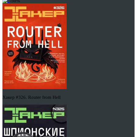
-50%
Хакер #326. Router from Hell