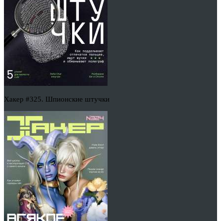
Хакер #325. Шпионские штучки