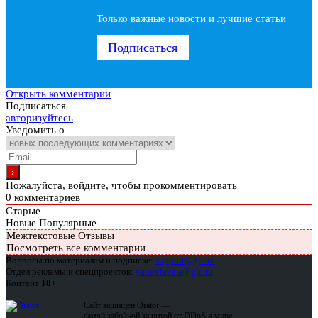
Только важные новости и лучшие статьи
Подписаться
Открыть комментарии
Подписаться
авторизуйтесь
Уведомить о
Пожалуйста, войдите, чтобы прокомментировать
0
комментариев
Старые
Новые
Популярные
Межтекстовые Отзывы
Посмотреть все комментарии
Вопросы по материалам и подписке:
support@glc.ru
Отдел рекламы и спецпроектов:
yakovleva.a@glc.ru
Контент
18+
Сайт защищен Qrator —
самой забойной защитой от DDoS в мире