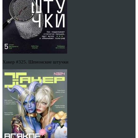
Хакер #325. Шпионские штучки