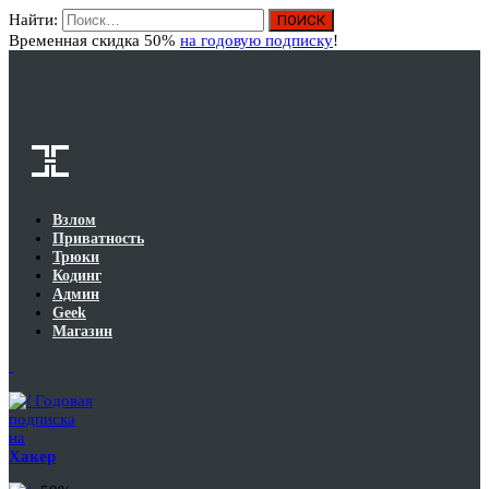
Найти:
Вход
Временная скидка 50%
на годовую подписку
!
Взлом
Приватность
Трюки
Кодинг
Админ
Geek
Магазин
Годовая
подписка
на
Хакер