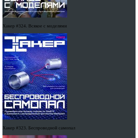
Хакер #324. Всякое с моделями
Хакер #323. Беспроводной самопал