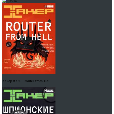
-50%
Хакер #326. Router from Hell