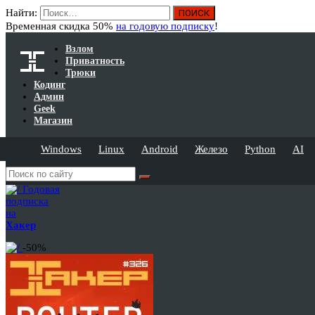
Найти:
Временная скидка 50%
на годовую подписку
!
Взлом
Приватность
Трюки
Кодинг
Админ
Geek
Магазин
Windows
Linux
Android
Железо
Python
AI
Годовая
подписка
на
Хакер
-50%