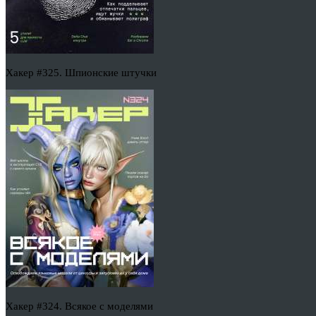
Хакер #325. Шпионские штучки
Хакер #324. Всякое с моделями