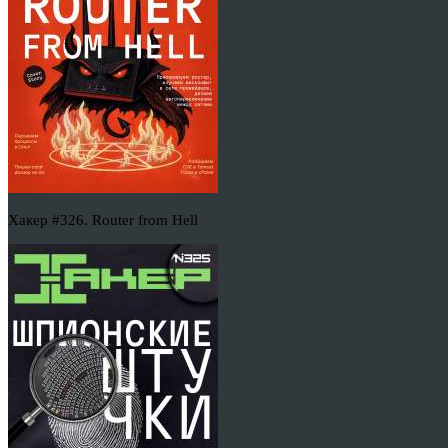
Хакер #326. Router from Hell