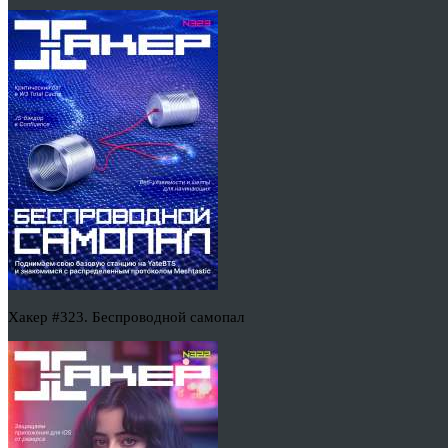
Хакер #323. Беспроводной самопал