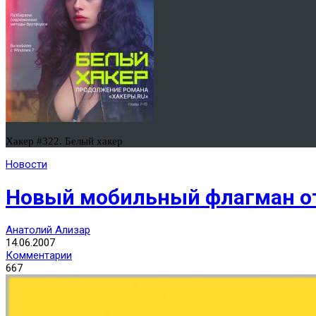
Хакер #322. Белый хакер
Новости
Новый мобильный флагман от
Анатолий Ализар
14.06.2007
Комментарии
667