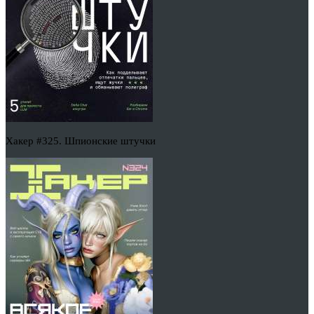
Хакер #325. Шпионские штучки