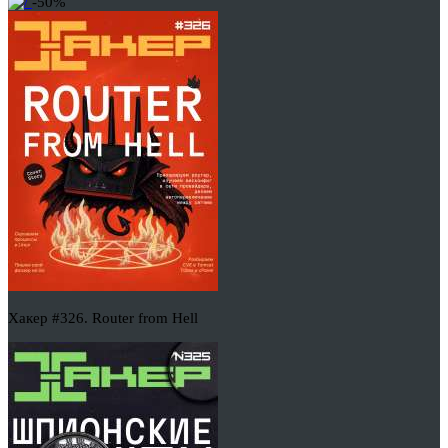
-50%
Хакер #326. Router from Hell