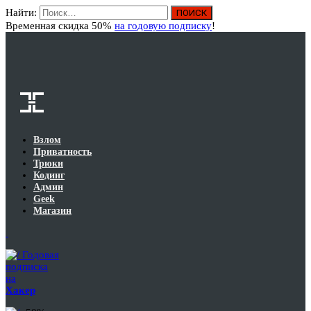
Найти:
Вход
Временная скидка 50%
на годовую подписку
!
Взлом
Приватность
Трюки
Кодинг
Админ
Geek
Магазин
Годовая
подписка
на
Хакер