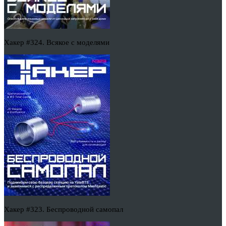
Хакер #324. Всякое с моделями
Хакер #323. Беспроводной самопал