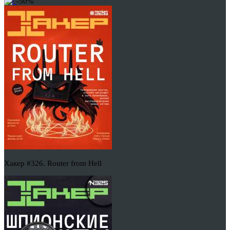
-50%
Хакер #326. Router from Hell