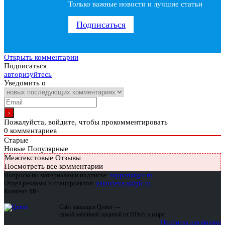
Только важные новости и лучшие статьи
Подписаться
Открыть комментарии
Подписаться
авторизуйтесь
Уведомить о
Пожалуйста, войдите, чтобы прокомментировать
0
комментариев
Старые
Новые
Популярные
Межтекстовые Отзывы
Посмотреть все комментарии
Вопросы по материалам и подписке:
support@glc.ru
Отдел рекламы и спецпроектов:
yakovleva.a@glc.ru
Контент
18+
Сайт защищен Qrator —
самой забойной защитой от DDoS в мире
Подписка для физлиц