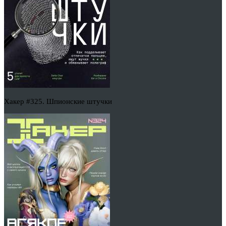
Хакер #325. Шпионские штучки