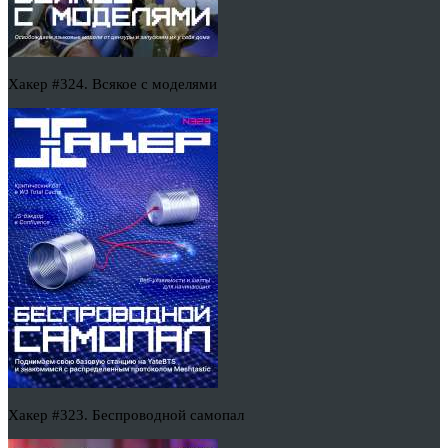
Хакер #324. Всякое с моделями
Хакер #323. Беспроводной самопал