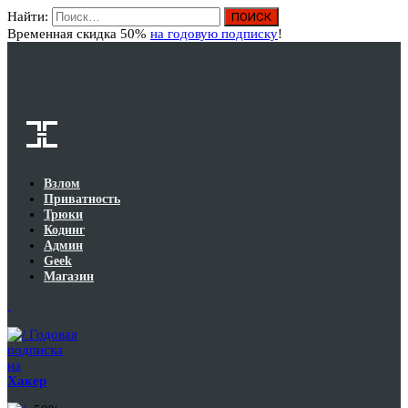
Найти:
Вход
Временная скидка 50%
на годовую подписку
!
Взлом
Приватность
Трюки
Кодинг
Админ
Geek
Магазин
Годовая
подписка
на
Хакер