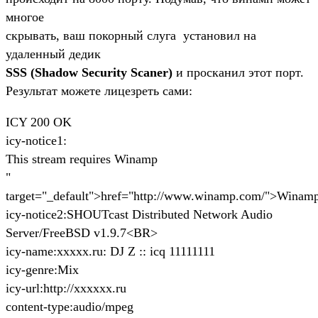
многое
скрывать, ваш покорный слуга установил на
удаленный дедик
SSS (Shadow Security Scaner)
и просканил этот порт.
Результат можете лицезреть сами:
ICY 200 OK
icy-notice1:
This stream requires Winamp
"
target="_default">href="http://www.winamp.com/">Winam
icy-notice2:SHOUTcast Distributed Network Audio
Server/FreeBSD v1.9.7<BR>
icy-name:xxxxx.ru: DJ Z :: icq 11111111
icy-genre:Mix
icy-url:http://xxxxxx.ru
content-type:audio/mpeg