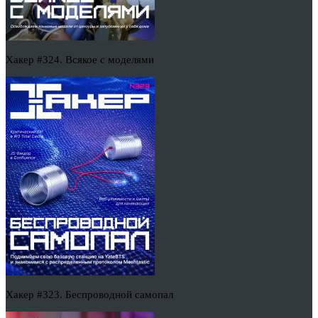
Хакер #324. Всякое с моделями
Хакер #323. Беспроводной самопал