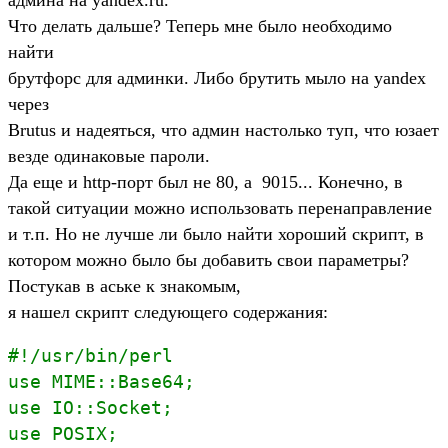
Что делать дальше? Теперь мне было необходимо
найти
брутфорс для админки. Либо брутить мыло на yandex
через
Brutus и надеяться, что админ настолько туп, что юзает
везде одинаковые пароли.
Да еще и http-порт был не 80, а 9015... Конечно, в
такой ситуации можно использовать перенаправление
и т.п. Но не лучше ли было найти хороший скрипт, в
котором можно было бы добавить свои параметры?
Постукав в аське к знакомым,
я нашел скрипт следующего содержания:
#!/usr/bin/perl

use MIME::Base64; 

use IO::Socket; 

use POSIX;
