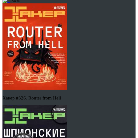
-50%
Хакер #326. Router from Hell