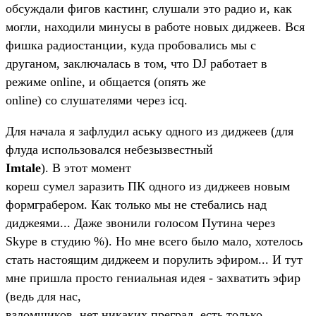
обсуждали фигов кастинг, слушали это радио и, как
могли, находили минусы в работе новых диджеев. Вся
фишка радиостанции, куда пробовались мы с
друганом, заключалась в том, что DJ работает в
режиме online, и общается (опять же
online) со слушателями через icq.
Для начала я зафлудил аську одного из диджеев (для
флуда использовался небезызвестный
Imtale
). В этот момент
кореш сумел заразить ПК одного из диджеев новым
формграбером. Как только мы не стебались над
диджеями... Даже звонили голосом Путина через
Skype в студию %). Но мне всего было мало, хотелось
стать настоящим диджеем и порулить эфиром... И тут
мне пришла просто гениальная идея - захватить эфир
(ведь для нас,
взломщиков, нет никаких преград, есть только