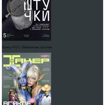
Хакер #325. Шпионские штучки