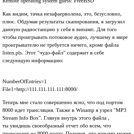
Remote operating system guess: FreeBSD
Как видим, тачка незафаерволена, это, безусловно,
плюс. Обдумав результаты сканирования, я загрузил
данную радиостанцию у себя в винамп. Для того
чтобы проигрывать потоковое аудио, лучшему в мире
проигрывателю не требуется ничего, кроме файла
listen.pls. Этот "чудо-файл" содержит в себе
следующую информацию:
NumberOfEntries=1
File1=http://111.111.111.111:8000/
Теперь мне стало совершенно ясно, что под портом
8000 идет трансляция. Также в Winamp я узрел "MP3
Stream Info Box". Глянув внутрь этого файла ,
ты увидишь своеобразный отчет обо всем, что
происходит на 8000 порту. Подумав, что винамп может