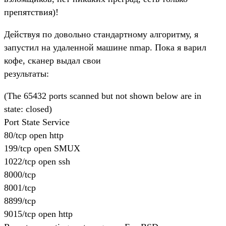
препятствия)!
Действуя по довольно стандартному алгоритму, я
запустил на удаленной машине nmap. Пока я варил
кофе, сканер выдал свои
результаты:
(The 65432 ports scanned but not shown below are in
state: closed)
Port State Service
80/tcp open http
199/tcp open SMUX
1022/tcp open ssh
8000/tcp
8001/tcp
8899/tcp
9015/tcp open http