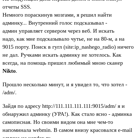
отчеты SSS.
Немного пораскинув мозгами, я решил найти
админку... Внутренний голос подсказывал -
админ управляет сервером через веб. И искать
надо, как мне подсказывало чутье, не на 80-м, а на
9015 порту. Поиск в гугл (site:ip_nashego_radio) ничего
не дал. Ручками искать админку не хотелось. Как
всегда, на помощь пришел любимый мною сканер
Nikto
.
Прошло несколько минут, и я увидел то, что хотел -
/adm/.
Зайдя по адресу http://111.111.111.111:9015/adm/ я и
обнаружил админку (УРА!). Как стало ясно - админка
самописная. Но своими видом она мне чем-то
напоминала webmin. В самом внизу красовался e-mail
админа на yandex.ru.