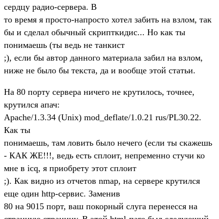
сердцу радио-сервера. В
то время я просто-напросто хотел забить на взлом, так
бы и сделал обычный скрипткидис... Но как ты
понимаешь (ты ведь не танкист
;), если бы автор данного материала забил на взлом,
ниже не было бы текста, да и вообще этой статьи.
На 80 порту сервера ничего не крутилось, точнее,
крутился апач:
Apache/1.3.34 (Unix) mod_deflate/1.0.21 rus/PL30.22.
Как ты
понимаешь, там ловить было нечего (если ты скажешь
- КАК ЖЕ!!!, ведь есть сплоит, непременно стучи ко
мне в icq, я приобрету этот сплоит
;). Как видно из отчетов nmap, на сервере крутился
еще один http-сервис. Заменив
80 на 9015 порт, ваш покорный слуга перенесся на
странную страницу. В этой html-паге был следующий