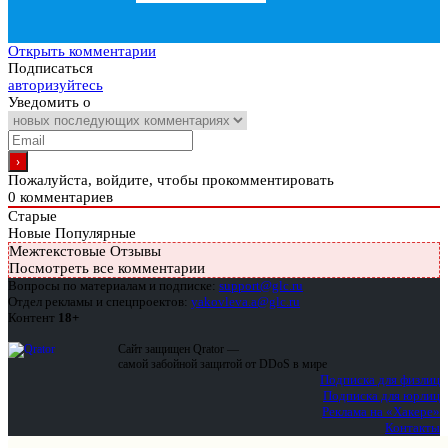
Открыть комментарии
Подписаться
авторизуйтесь
Уведомить о
Пожалуйста, войдите, чтобы прокомментировать
0
комментариев
Старые
Новые
Популярные
Межтекстовые Отзывы
Посмотреть все комментарии
Вопросы по материалам и подписке:
support@glc.ru
Отдел рекламы и спецпроектов:
yakovleva.a@glc.ru
Контент
18+
Сайт защищен Qrator —
самой забойной защитой от DDoS в мире
Подписка для физлиц
Подписка для юрлиц
Реклама на «Хакере»
Контакты