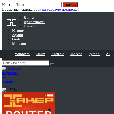
Найти:
Временная скидка 50%
на годовую подписку
!
Взлом
Приватность
Трюки
Кодинг
Админ
Geek
Магазин
Windows
Linux
Android
Железо
Python
AI
Годовая
подписка
на
Хакер
-50%