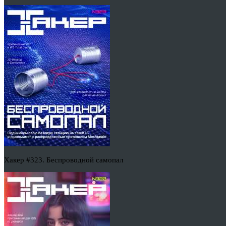
Хакер #323. Беспроводной самопал