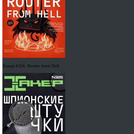
Хакер #326. Router from Hell