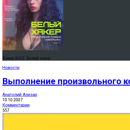
Хакер #322. Белый хакер
Новости
Выполнение произвольного ко
Анатолий Ализар
10.10.2007
Комментарии
557