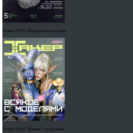
Хакер #325. Шпионские штучки
Хакер #324. Всякое с моделями