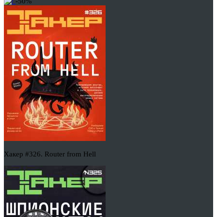
-50%
Хакер #326. Router from Hell