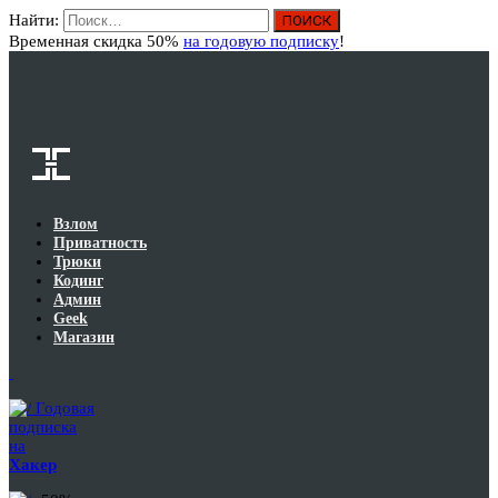
Найти:
Вход
Временная скидка 50%
на годовую подписку
!
Взлом
Приватность
Трюки
Кодинг
Админ
Geek
Магазин
Годовая
подписка
на
Хакер