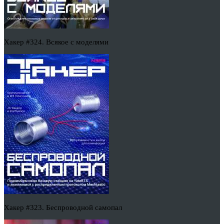
Хакер #324. Всякое с моделями
Хакер #323. Беспроводной самопал