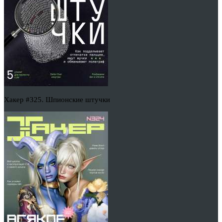
Хакер #325. Шпионские штучки