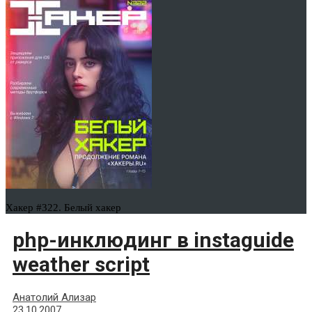
Хакер #322. Белый хакер
php-инклюдинг в instaguide
weather sсriрt
Анатолий Ализар
23.10.2007