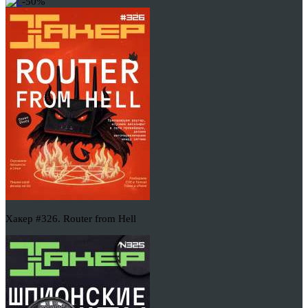
-50%
Хакер #326. Router from Hell