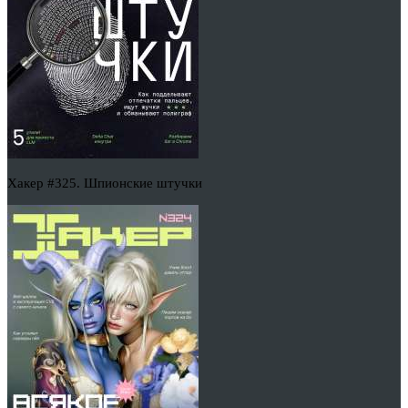
Хакер #325. Шпионские штучки