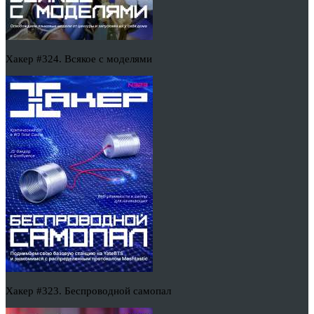
Хакер #324. Всякое с моделями
Хакер #323. Беспроводной самопал