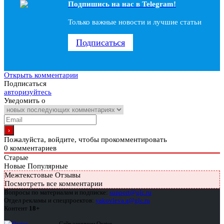
Подпишись на наc в Telegram!
Только важные новости и лучшие статьи
Подписаться
Открыть комментарии
Подписаться
авторизуйтесь
Уведомить о
Пожалуйста, войдите, чтобы прокомментировать
0
комментариев
Старые
Новые
Популярные
Межтекстовые Отзывы
Посмотреть все комментарии
Вопросы по материалам и подписке:
support@glc.ru
Отдел рекламы и спецпроектов:
yakovleva.a@glc.ru
Контент
18+