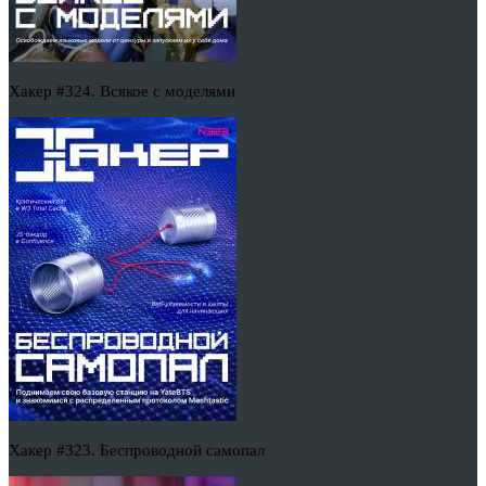
Хакер #324. Всякое с моделями
Хакер #323. Беспроводной самопал