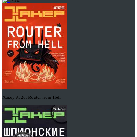
-50%
Хакер #326. Router from Hell