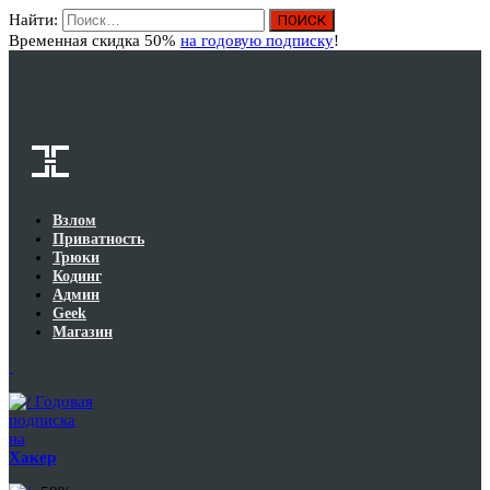
Найти:
Вход
Временная скидка 50%
на годовую подписку
!
Взлом
Приватность
Трюки
Кодинг
Админ
Geek
Магазин
Годовая
подписка
на
Хакер