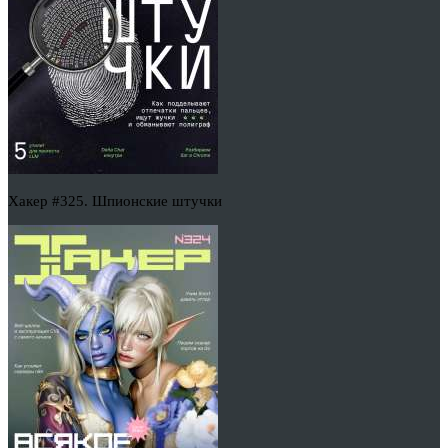
Хакер #325. Шпионские штучки