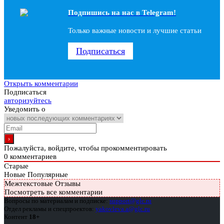
Подпишись на наc в Telegram!
Только важные новости и лучшие статьи
Подписаться
Открыть комментарии
Подписаться
авторизуйтесь
Уведомить о
Пожалуйста, войдите, чтобы прокомментировать
0
комментариев
Старые
Новые
Популярные
Межтекстовые Отзывы
Посмотреть все комментарии
Вопросы по материалам и подписке:
support@glc.ru
Отдел рекламы и спецпроектов:
yakovleva.a@glc.ru
Контент
18+