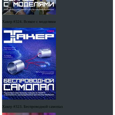
Хакер #324. Всякое с моделями
Хакер #323. Беспроводной самопал