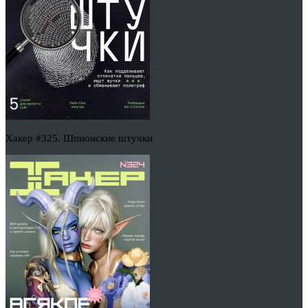
Хакер #325. Шпионские штучки