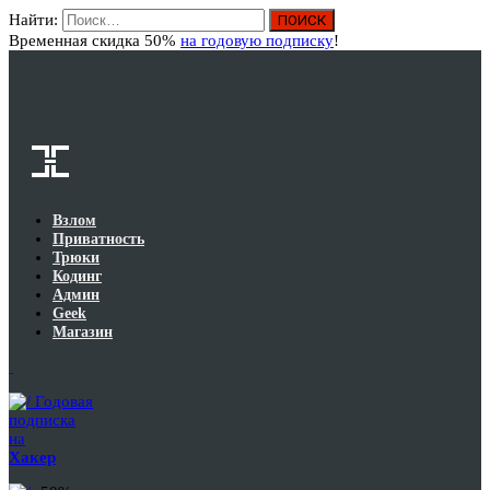
Найти:
Вход
Временная скидка 50%
на годовую подписку
!
Взлом
Приватность
Трюки
Кодинг
Админ
Geek
Магазин
Годовая
подписка
на
Хакер