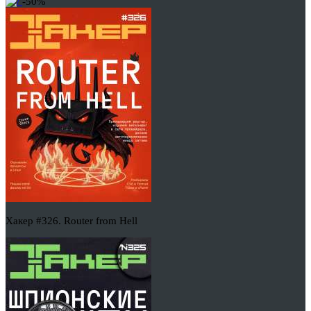
-50%
Хакер #326. Router from Hell