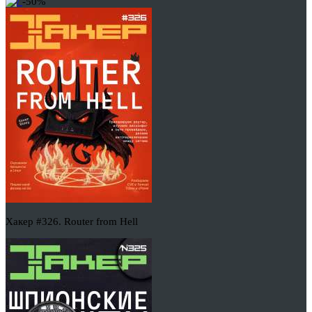
-50%
Хакер #326. Router from Hell