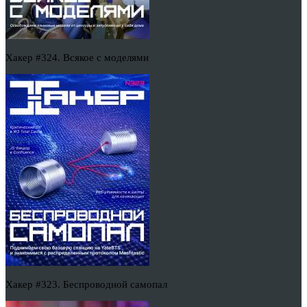
Хакер #324. Всякое с моделями
Хакер #323. Беспроводной самопал