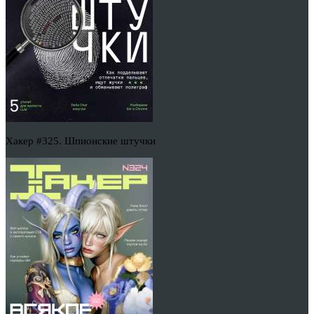
Хакер #325. Шпионские штучки