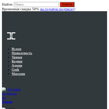
Найти:
Вход
Временная скидка 50%
на годовую подписку
!
Взлом
Приватность
Трюки
Кодинг
Админ
Geek
Магазин
Годовая
подписка
на
Хакер