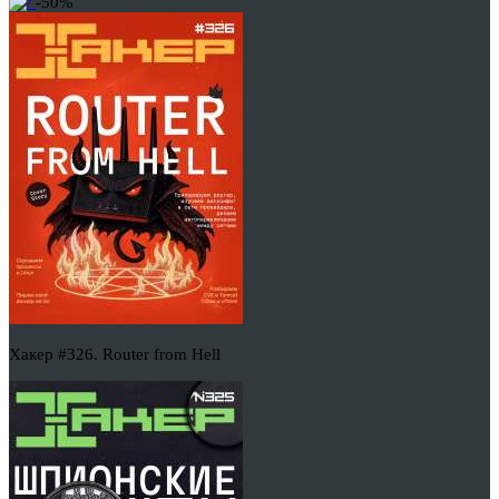
-50%
Хакер #326. Router from Hell