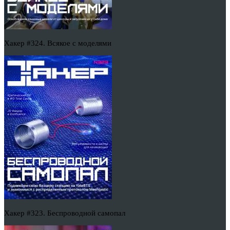
Хакер #324. Всякое с моделями
Хакер #323. Беспроводной самопал