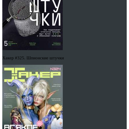
Хакер #325. Шпионские штучки