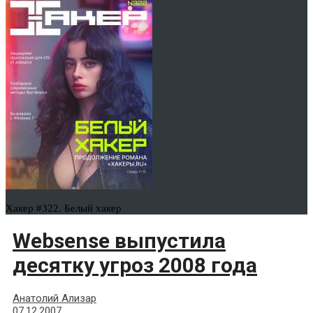
Хакер #322. Белый хакер
Websense выпустила
десятку угроз 2008 года
Анатолий Ализар
07.12.2007