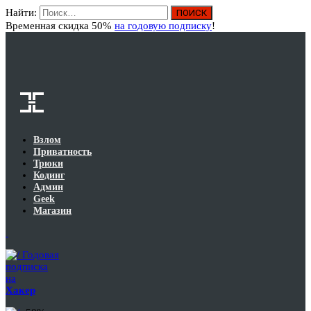
Найти:
Вход
Временная скидка 50%
на годовую подписку
!
Взлом
Приватность
Трюки
Кодинг
Админ
Geek
Магазин
Годовая
подписка
на
Хакер