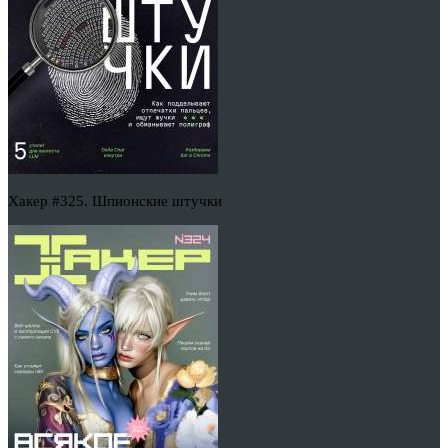
Хакер #325. Шпионские штучки