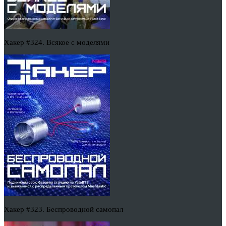
Хакер #324. Всякое с моделями
Хакер #323. Беспроводной самопал