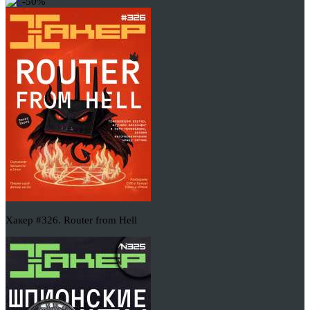
-50%
Хакер #326. Router from Hell