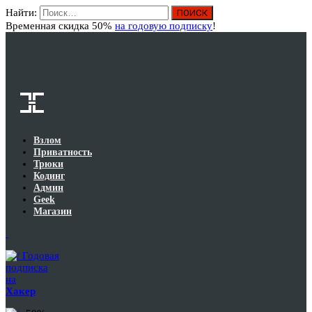
Найти:
Вход
Временная скидка 50%
на годовую подписку
!
Взлом
Приватность
Трюки
Кодинг
Админ
Geek
Магазин
Годовая
подписка
на
Хакер